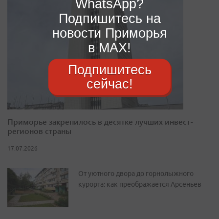
WhatsApp?
Подпишитесь на
новости Приморья
в MAX!
Подпишитесь
сейчас!
Приморье закрепилось в десятке лучших инвест-
регионов страны
17.07.2026
От уютного двора до горнолыжного
курорта: как преображается Арсеньев