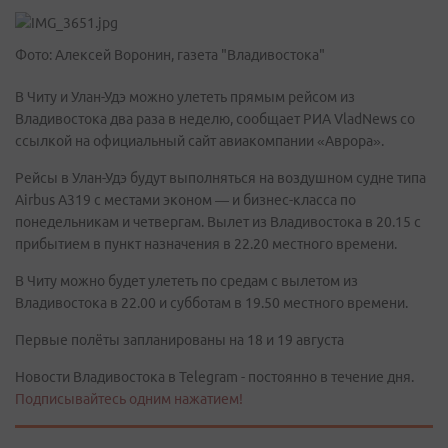
Фото: Алексей Воронин, газета "Владивостока"
В Читу и Улан-Удэ можно улететь прямым рейсом из
Владивостока два раза в неделю, сообщает РИА VladNews со
ссылкой на официальный сайт авиакомпании «Аврора».
Рейсы в Улан-Удэ будут выполняться на воздушном судне типа
Airbus А319 с местами эконом — и бизнес-класса по
понедельникам и четвергам. Вылет из Владивостока в 20.15 с
прибытием в пункт назначения в 22.20 местного времени.
В Читу можно будет улететь по средам с вылетом из
Владивостока в 22.00 и субботам в 19.50 местного времени.
Первые полёты запланированы на 18 и 19 августа
Новости Владивостока в Telegram - постоянно в течение дня.
Подписывайтесь одним нажатием!