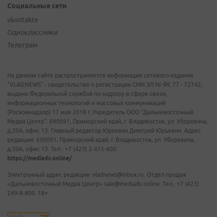
Социальные сети
vkontakte
Одноклассники
Телеграм
На данном сайте распространяется информация сетевого издания
"VLADNEWS" - свидетельство о регистрации СМИ ЭЛ № ФС 77 - 72742,
выдано Федеральной службой по надзору в сфере связи,
информационных технологий и массовых коммуникаций
(Роскомнадзор) 17 мая 2018 г. Учредитель ООО "Дальневосточный
Медиа Центр". 690091, Приморский край, г. Владивосток, ул. Уборевича,
д.20А, офис 13. Главный редактор Юркевич Дмитрий Юрьевич. Адрес
редакции: 690091, Приморский край, г. Владивосток, ул. Уборевича,
д.20А, офис 13. Тел.: +7 (423) 2-415-600.
https://mediadv.online/
Электронный адрес редакции: vladnews@inbox.ru. Отдел продаж
«Дальневосточный Медиа Центр» sale@mediadv.online. Тел.: +7 (423)
249-8-800. 18+