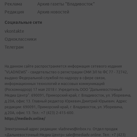
Реклама
Архив газеты "Владивосток"
Редакция
Архив новостей
Социальные сети
vkontakte
Одноклассники
Телеграм
На данном сайте распространяется информация сетевого издания
"VLADNEWS" - свидетельство о регистрации СМИ ЭЛ № ФС 77 - 72742,
выдано Федеральной службой по надзору в сфере связи,
информационных технологий и массовых коммуникаций
(Роскомнадзор) 17 мая 2018 г. Учредитель ООО "Дальневосточный
Медиа Центр". 690091, Приморский край, г. Владивосток, ул. Уборевича,
д.20А, офис 13. Главный редактор Юркевич Дмитрий Юрьевич. Адрес
редакции: 690091, Приморский край, г. Владивосток, ул. Уборевича,
д.20А, офис 13. Тел.: +7 (423) 2-415-600.
https://mediadv.online/
Электронный адрес редакции: vladnews@inbox.ru. Отдел продаж
«Дальневосточный Медиа Центр» sale@mediadv.online. Тел.: +7 (423)