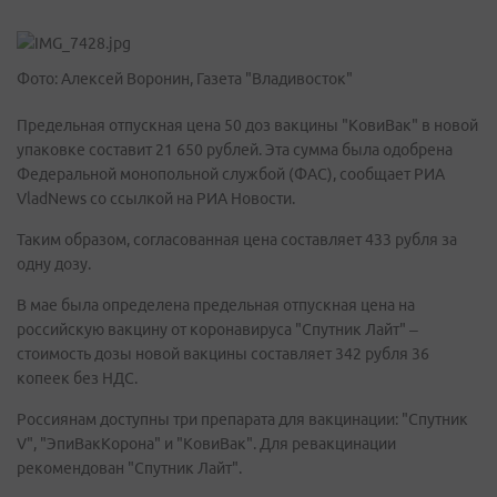
Фото: Алексей Воронин, Газета "Владивосток"
Предельная отпускная цена 50 доз вакцины "КовиВак" в новой
упаковке составит 21 650 рублей. Эта сумма была одобрена
Федеральной монопольной службой (ФАС), сообщает РИА
VladNews со ссылкой на РИА Новости.
Таким образом, согласованная цена составляет 433 рубля за
одну дозу.
В мае была определена предельная отпускная цена на
российскую вакцину от коронавируса "Спутник Лайт" –
стоимость дозы новой вакцины составляет 342 рубля 36
копеек без НДС.
Россиянам доступны три препарата для вакцинации: "Спутник
V", "ЭпиВакКорона" и "КовиВак". Для ревакцинации
рекомендован "Спутник Лайт".