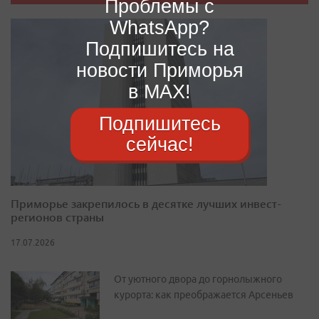
Проблемы с
WhatsApp?
Подпишитесь на
новости Приморья
в MAX!
Подпишитесь
сейчас!
Приморье закрепилось в десятке лучших инвест-
регионов страны
17.07.2026
От уютного двора до горнолыжного
курорта: как преображается Арсеньев