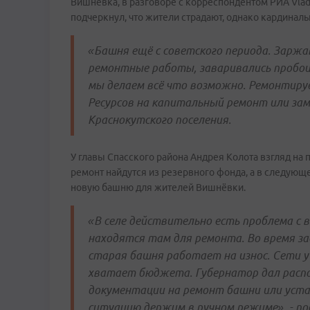
Вишнёвка, в разговоре с корреспондентом РИА VladN
подчеркнул, что жители страдают, однако кардинальн
«Башня ещё с советского периода. Заржа
ремонтные работы, заваривались пробои
мы делаем всё что возможно. Ремонтируе
Ресурсов на капитальный ремонт или зам
Краснокутского поселения.
У главы Спасского района Андрея Колота взгляд на 
ремонт найдутся из резервного фонда, а в следующ
новую башню для жителей Вишнёвки.
«В селе действительно есть проблема с 
находятся там для ремонта. Во время з
старая башня работает на износ. Сети у 
хватает бюджета. Губернатор дал расп
документации на ремонт башни или уста
ситуацию держим в ручном режиме», - по