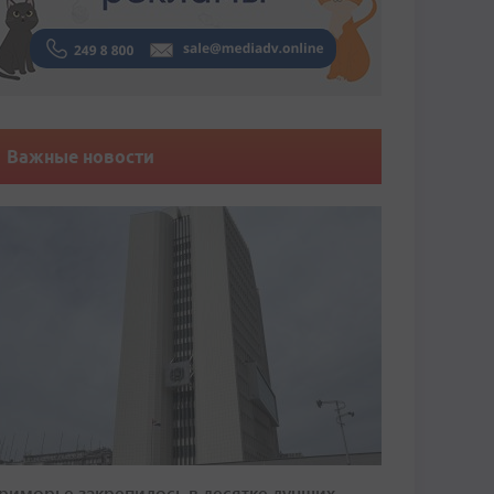
Важные новости
риморье закрепилось в десятке лучших