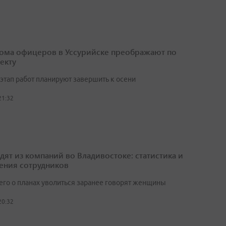
ома офицеров в Уссурийске преображают по
екту
этап работ планируют завершить к осени
21:32
одят из компаний во Владивостоке: статистика и
ения сотрудников
его о планах уволиться заранее говорят женщины
20:32