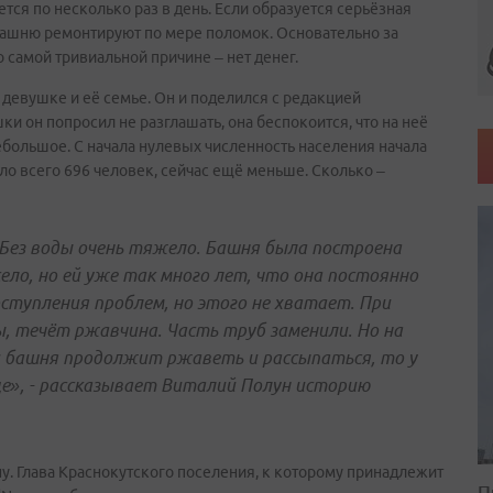
тся по несколько раз в день. Если образуется серьёзная
. Башню ремонтируют по мере поломок. Основательно за
 самой тривиальной причине – нет денег.
 девушке и её семье. Он и поделился с редакцией
и он попросил не разглашать, она беспокоится, что на неё
ебольшое. С начала нулевых численность населения начала
ло всего 696 человек, сейчас ещё меньше. Сколько –
 Без воды очень тяжело. Башня была построена
село, но ей уже так много лет, что она постоянно
ступления проблем, но этого не хватает. При
, течёт ржавчина. Часть труб заменили. Но на
 башня продолжит ржаветь и рассыпаться, то у
ще», - рассказывает Виталий Полун историю
. Глава Краснокутского поселения, к которому принадлежит
П