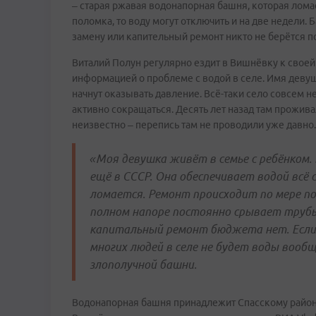
– старая ржавая водонапорная башня, которая ломае
поломка, то воду могут отключить и на две недели
замену или капительный ремонт никто не берётся по
Виталий Полун регулярно ездит в Вишнёвку к своей
информацией о проблеме с водой в селе. Имя девушк
начнут оказывать давление. Всё-таки село совсем н
активно сокращаться. Десять лет назад там прожива
неизвестно – перепись там не проводили уже давно.
«Моя девушка живёт в семье с ребёнком.
ещё в СССР. Она обеспечивает водой всё 
ломается. Ремонт происходит по мере по
полном напоре постоянно срывает трубы
капитальный ремонт бюджета нет. Если
многих людей в селе не будет воды вооб
злополучной башни.
Водонапорная башня принадлежит Спасскому району