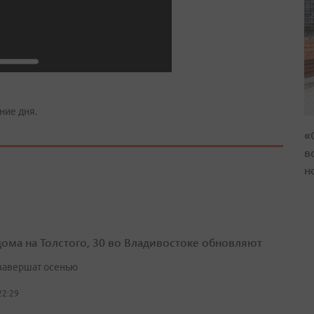
ние дня.
«
в
н
дома на Толстого, 30 во Владивостоке обновляют
завершат осенью
22:29