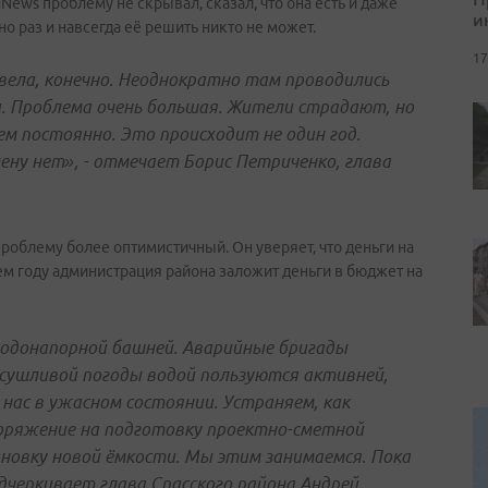
ews проблему не скрывал, сказал, что она есть и даже
и
о раз и навсегда её решить никто не может.
17
вела, конечно. Неоднократно там проводились
. Проблема очень большая. Жители страдают, но
м постоянно. Это происходит не один год.
ену нет», - отмечает Борис Петриченко, глава
проблему более оптимистичный. Он уверяет, что деньги на
ем году администрация района заложит деньги в бюджет на
водонапорной башней. Аварийные бригады
асушливой погоды водой пользуются активней,
нас в ужасном состоянии. Устраняем, как
оряжение на подготовку проектно-сметной
новку новой ёмкости. Мы этим занимаемся. Пока
дчеркивает глава Спасского района Андрей