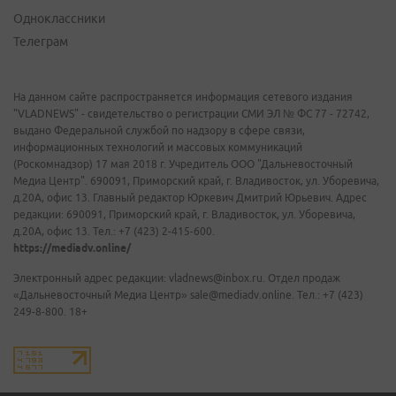
Одноклассники
Телеграм
На данном сайте распространяется информация сетевого издания
"VLADNEWS" - свидетельство о регистрации СМИ ЭЛ № ФС 77 - 72742,
выдано Федеральной службой по надзору в сфере связи,
информационных технологий и массовых коммуникаций
(Роскомнадзор) 17 мая 2018 г. Учредитель ООО "Дальневосточный
Медиа Центр". 690091, Приморский край, г. Владивосток, ул. Уборевича,
д.20А, офис 13. Главный редактор Юркевич Дмитрий Юрьевич. Адрес
редакции: 690091, Приморский край, г. Владивосток, ул. Уборевича,
д.20А, офис 13. Тел.: +7 (423) 2-415-600.
https://mediadv.online/
Электронный адрес редакции: vladnews@inbox.ru. Отдел продаж
«Дальневосточный Медиа Центр» sale@mediadv.online. Тел.: +7 (423)
249-8-800. 18+