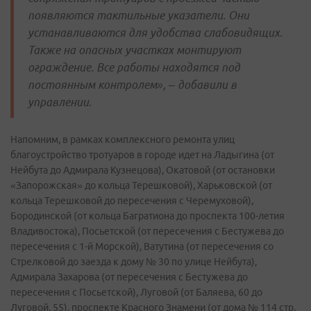
появляются тактильные указатели. Они
устанавливаются для удобства слабовидящих.
Также на опасных участках монтируют
ограждение. Все работы находятся под
постоянным контролем», – добавили в
управлении.
Напомним, в рамках комплексного ремонта улиц
благоустройство тротуаров в городе идет на Ладыгина (от
Нейбута до Адмирала Кузнецова), Окатовой (от остановки
«Запорожская» до кольца Терешковой), Харьковской (от
кольца Терешковой до пересечения с Черемуховой),
Бородинской (от кольца Багратиона до проспекта 100-летия
Владивостока), Посьетской (от пересечения с Бестужева до
пересечения с 1-й Морской), Ватутина (от пересечения со
Стрелковой до заезда к дому № 30 по улице Нейбута),
Адмирала Захарова (от пересечения с Бестужева до
пересечения с Посьетской), Луговой (от Баляева, 60 до
Луговой, 55), проспекте Красного Знамени (от дома № 114 стр.