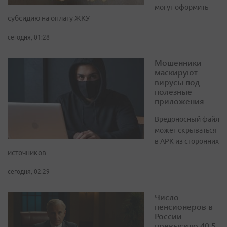
могут оформить
субсидию на оплату ЖКУ
сегодня, 01:28
Мошенники
маскируют
вирусы под
полезные
приложения
Вредоносный файл
может скрываться
в APK из сторонних
источников
сегодня, 02:29
Число
пенсионеров в
России
превысило 40,5