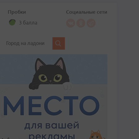
Пробки
Социальные сети
3 балла
Город на ладони