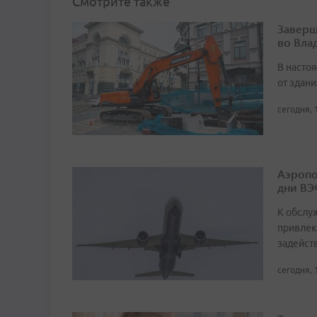
Смотрите также
Заверш
во Вла
В насто
от здан
сегодня, 
Аэропо
дни ВЭ
К обслу
привлек
задейст
сегодня, 