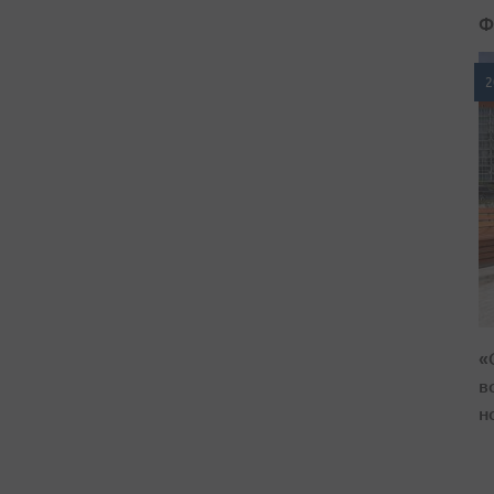
Ф
2
«
в
н