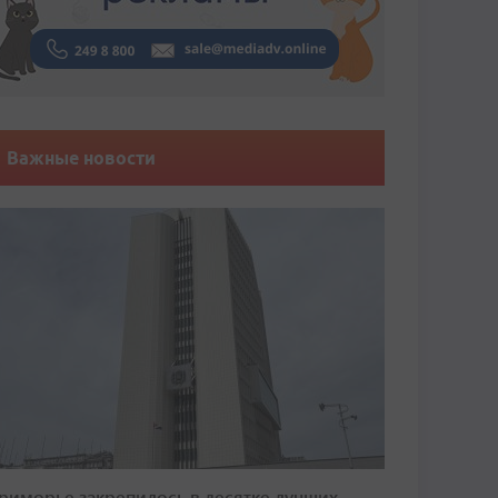
Важные новости
риморье закрепилось в десятке лучших