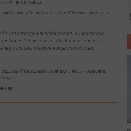
ействуют пять пожаров.
в действуют в Тернейском округе. 800 гектаров горят в
ди 110 гектаров ликвидировали в Тернейском
но более 120 человек и 30 единиц техники», –
яйства и охраны объектов животного мира
прещающий гражданам находиться в лесах и разводить
риморья.
ние дня.
П