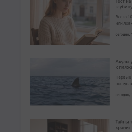
Тест н
глубин
Всего 1
или лов
сегодня, 
Акулы 
к пляж
Первые 
поступа
сегодня, 
Тайны 
хранит