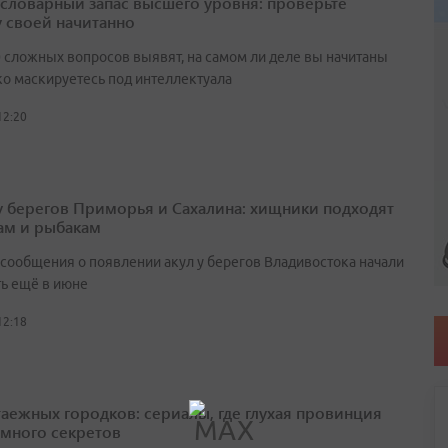
а словарный запас высшего уровня: проверьте
у своей начитанно
0 сложных вопросов выявят, на самом ли деле вы начитаны
ко маскируетесь под интеллектуала
12:20
у берегов Приморья и Сахалина: хищники подходят
ам и рыбакам
сообщения о появлении акул у берегов Владивостока начали
ть ещё в июне
12:18
таежных городков: сериалы, где глухая провинция
 много секретов