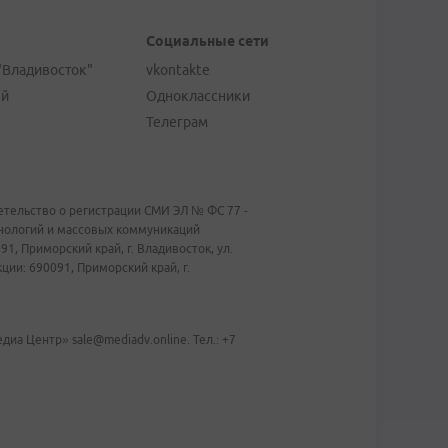
Социальные сети
"Владивосток"
vkontakte
ей
Одноклассники
Телеграм
тельство о регистрации СМИ ЭЛ № ФС 77 -
хнологий и массовых коммуникаций
1, Приморский край, г. Владивосток, ул.
ии: 690091, Приморский край, г.
иа Центр» sale@mediadv.online. Тел.: +7