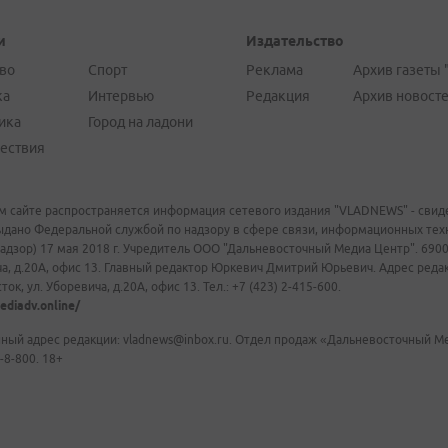
и
Издательство
во
Спорт
Реклама
Архив газеты 
ка
Интервью
Редакция
Архив новост
ика
Город на ладони
ествия
м сайте распространяется информация сетевого издания "VLADNEWS" - свиде
ыдано Федеральной службой по надзору в сфере связи, информационных те
адзор) 17 мая 2018 г. Учредитель ООО "Дальневосточный Медиа Центр". 69009
а, д.20А, офис 13. Главный редактор Юркевич Дмитрий Юрьевич. Адрес редакц
ок, ул. Уборевича, д.20А, офис 13. Тел.: +7 (423) 2-415-600.
ediadv.online/
ный адрес редакции: vladnews@inbox.ru. Отдел продаж «Дальневосточный Мед
-8-800. 18+