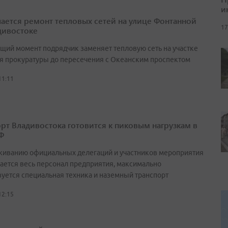
и
ается ремонт тепловых сетей на улице Фонтанной
17
дивостоке
ящий момент подрядчик заменяет тепловую сеть на участке
ия прокуратуры до пересечения с Океанским проспектом
11:11
рт Владивостока готовится к пиковым нагрузкам в
Ф
живанию официальных делегаций и участников мероприятия
ается весь персонал предприятия, максимально
вуется специальная техника и наземный транспорт
12:15