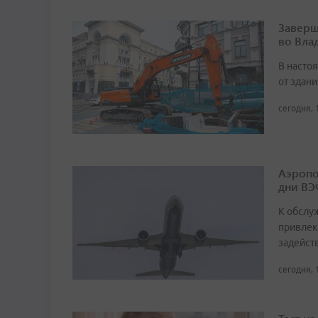
Заверш
во Вла
В насто
от здан
сегодня, 
Аэропо
дни ВЭ
К обслу
привлек
задейст
сегодня, 