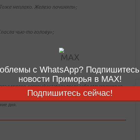
Тоже неплохо. Железо починят»;
пасла чью-то голову»;
облемы с WhatsApp? Подпишитесь
новости Приморья в MAX!
зала о мусоре, который оставили после себя отдыхающие на
Подпишитесь сейчас!
ние дня.