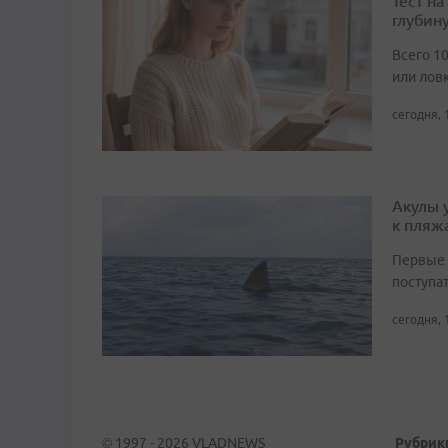
Тест н
глубин
Всего 1
или лов
сегодня, 
Акулы 
к пляж
Первые 
поступа
сегодня, 
© 1997 - 2026 VLADNEWS
Рубрик