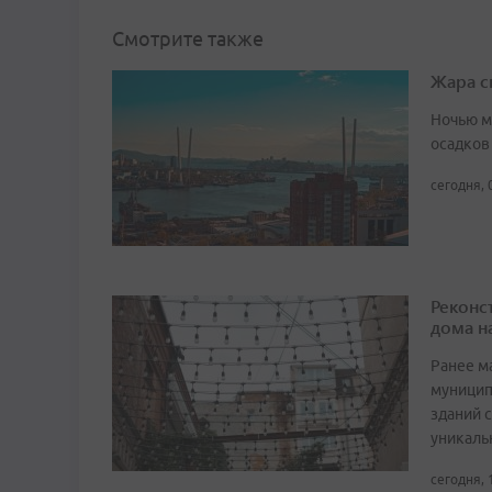
Смотрите также
Жара с
Ночью м
осадков
сегодня, 
Реконс
дома н
Ранее м
муницип
зданий 
уникаль
сегодня, 