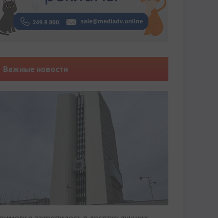
Важные новости
риморье закрепилось в десятке лучших