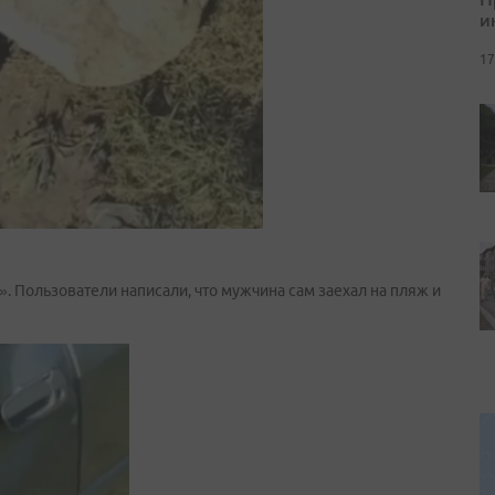
и
17
. Пользователи написали, что мужчина сам заехал на пляж и