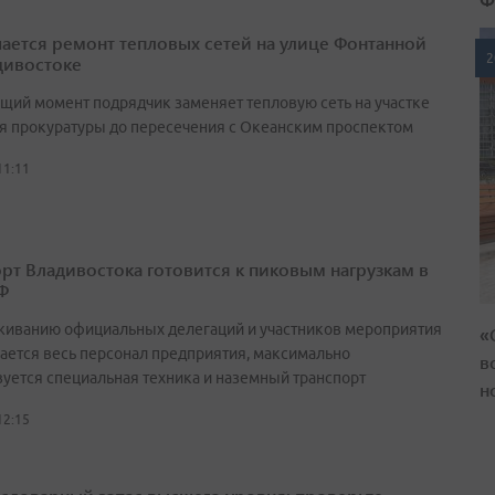
ается ремонт тепловых сетей на улице Фонтанной
2
дивостоке
ящий момент подрядчик заменяет тепловую сеть на участке
ия прокуратуры до пересечения с Океанским проспектом
11:11
рт Владивостока готовится к пиковым нагрузкам в
Ф
живанию официальных делегаций и участников мероприятия
«
ается весь персонал предприятия, максимально
в
вуется специальная техника и наземный транспорт
н
12:15