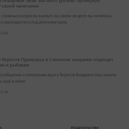
а словарный запас высшего уровня: проверьте
у своей начитанно
0 сложных вопросов выявят, на самом ли деле вы начитаны
ко маскируетесь под интеллектуала
12:20
у берегов Приморья и Сахалина: хищники подходят
ам и рыбакам
сообщения о появлении акул у берегов Владивостока начали
ть ещё в июне
12:18
и
Издательство