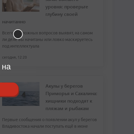
уровня: проверьте
глубину своей
начитанно
Всего 10 сложных вопросов выявят, на самом
ли деле вы начитаны или ловко маскируетесь
под интеллектуала
сегодня, 12:20
 на
Акулы у берегов
Приморья и Сахалина:
хищники подходят к
пляжам и рыбакам
Первые сообщения о появлении акул у берегов
Владивостока начали поступать ещё в июне