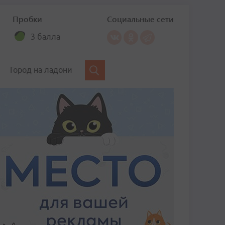
Пробки
Социальные сети
3 балла
Город на ладони