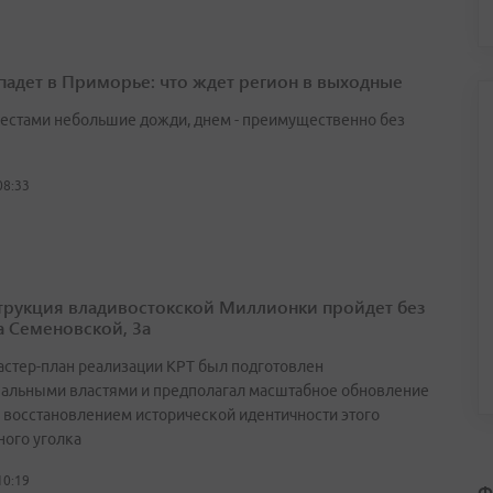
падет в Приморье: что ждет регион в выходные
естами небольшие дожди, днем - преимущественно без
08:33
трукция владивостокской Миллионки пройдет без
а Семеновской, 3а
астер-план реализации КРТ был подготовлен
альными властями и предполагал масштабное обновление
с восстановлением исторической идентичности этого
ного уголка
10:19
Ф