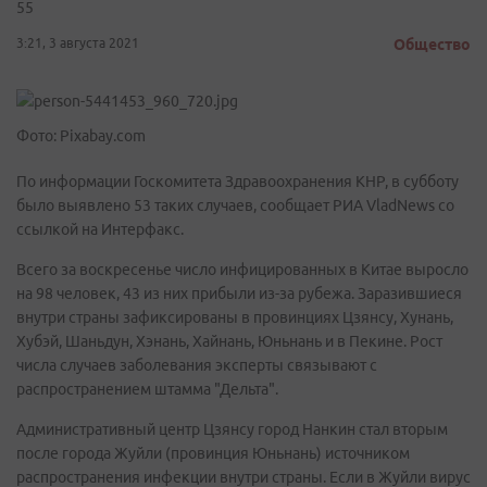
55
3:21, 3 августа 2021
Общество
Фото: Pixabay.com
По информации Госкомитета Здравоохранения КНР, в субботу
было выявлено 53 таких случаев, сообщает РИА VladNews со
ссылкой на Интерфакс.
Всего за воскресенье число инфицированных в Китае выросло
на 98 человек, 43 из них прибыли из-за рубежа. Заразившиеся
внутри страны зафиксированы в провинциях Цзянсу, Хунань,
Хубэй, Шаньдун, Хэнань, Хайнань, Юньнань и в Пекине. Рост
числа случаев заболевания эксперты связывают с
распространением штамма "Дельта".
Административный центр Цзянсу город Нанкин стал вторым
после города Жуйли (провинция Юньнань) источником
распространения инфекции внутри страны. Если в Жуйли вирус