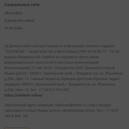
Социальные сети
vkontakte
Одноклассники
Телеграм
На данном сайте распространяется информация сетевого издания
"VLADNEWS" - свидетельство о регистрации СМИ ЭЛ № ФС 77 - 72742,
выдано Федеральной службой по надзору в сфере связи,
информационных технологий и массовых коммуникаций
(Роскомнадзор) 17 мая 2018 г. Учредитель ООО "Дальневосточный
Медиа Центр". 690091, Приморский край, г. Владивосток, ул. Уборевича,
д.20А, офис 13. Главный редактор Юркевич Дмитрий Юрьевич. Адрес
редакции: 690091, Приморский край, г. Владивосток, ул. Уборевича,
д.20А, офис 13. Тел.: +7 (423) 2-415-600.
https://mediadv.online/
Электронный адрес редакции: vladnews@inbox.ru. Отдел продаж
«Дальневосточный Медиа Центр» sale@mediadv.online. Тел.: +7 (423)
249-8-800. 18+