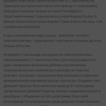
Кундуунэ Алексеева заняла второе место. Спортсменка из
Приморья, выступая в весовой категории до 51 килограмма,
победила Элеанору Чащину из Санкт-Петербурга и
представительницу Ставропольского края Карину Русину. В
финале Алексеева уступила Карине Туваковой из Москвы, став
серебряным призером.
В трех олимпийских видах спорта – бейсболе, легкой и
тяжелой атлетике – приморские спортсмены попали в десятку
лучших в России.
На финале Спартакиады молодежи по тяжелой атлетике,
завершившемся 31 июля в поселке Сукко Краснодарского
края, наилучшего результата добились воспитанница
спортивной школы олимпийского резерва по тяжелой
атлетике «Богатырь» Арсеньева Юлия Шевцова и спортсмен
муниципальной спортивной школы «Богатырь» Владивостока
Дмитрий Черепок. В весовой категории до 81 килограмма
среди юношей Дмитрий Черепок показал седьмой результат в
двоеборье с общим весом 282 килограмма. В весовой
категории до 55 килограммов среди девушек Юлия Шевцова