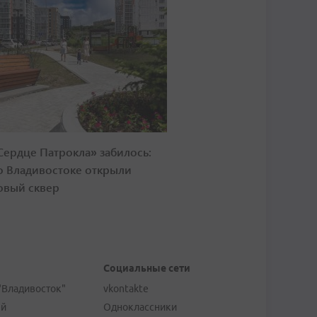
Сердце Патрокла» забилось:
о Владивостоке открыли
овый сквер
Социальные сети
"Владивосток"
vkontakte
ей
Одноклассники