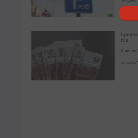
сегодня, 
Средня
год
К июлю 
сегодня, 