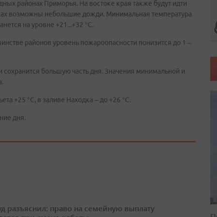
дных районах Приморья. На востоке края также будут идти
онах возможны небольшие дожди. Минимальная температура
анется на уровне +21...+32 °С.
инстве районов уровень пожароопасности понизится до 1 –
и сохранится большую часть дня. Значения минимальной и
а.
та +25 °С, в заливе Находка – до +26 °С.
ние дня.
д разъяснил: право на семейную выплату
П