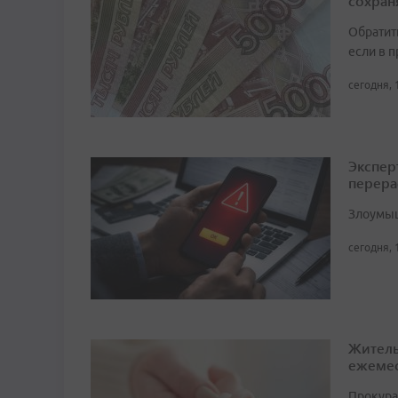
сохран
Обратит
если в 
сегодня, 
Экспер
перера
Злоумыш
сегодня, 
Житель
ежемес
Прокура