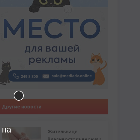
Другие новости
 на
Жительнице
Владивостока вернули