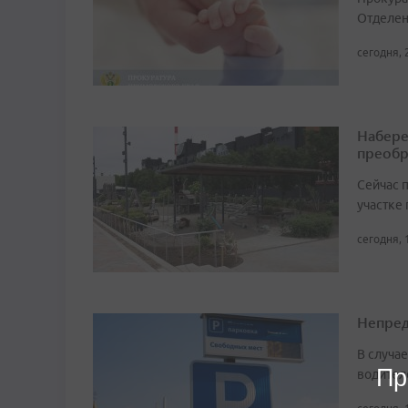
Отделен
сегодня, 
Набере
преобр
Сейчас 
участке
сегодня, 
Непред
В случа
Пр
водител