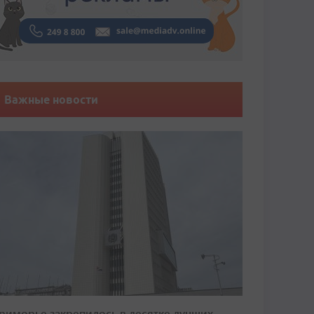
Важные новости
риморье закрепилось в десятке лучших