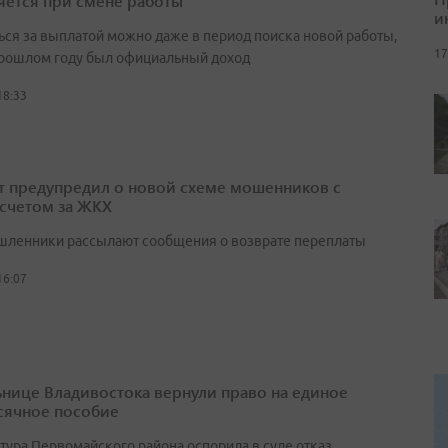
яется при смене работы
и
ься за выплатой можно даже в период поиска новой работы,
17
прошлом году был официальный доход
18:33
т предупредил о новой схеме мошенников с
счетом за ЖКХ
ленники рассылают сообщения о возврате переплаты
16:07
нице Владивостока вернули право на единое
ячное пособие
тура Первомайского района оспорила в суде отказ