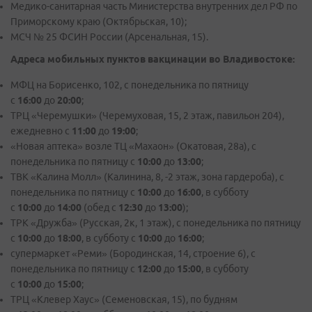
Медико-санитарная часть Министерства внутренних дел РФ по
Приморскому краю (Октябрьская, 10);
МСЧ № 25 ФСИН России (Арсенальная, 15).
Адреса мобильных пунктов вакцинации во Владивостоке:
МФЦ на Борисенко, 102, с понедельника по пятницу
с
16:00
до
20:00
;
ТРЦ «Черемушки» (Черемуховая, 15, 2 этаж, павильон 204),
ежедневно с
11:00
до
19:00
;
«Новая аптека» возле ТЦ «Махаон» (Окатовая, 28а), с
понедельника по пятницу с
10:00
до
13:00
;
ТВК «Калина Молл» (Калинина, 8, -2 этаж, зона гардероба), с
понедельника по пятницу с
10:00
до
16:00
, в субботу
с
10:00
до
14:00
(обед с
12:30
до
13:00
);
ТРК «Дружба» (Русская, 2к, 1 этаж), с понедельника по пятницу
с
10:00
до
18:00
, в субботу с
10:00
до
16:00
;
супермаркет «Реми» (Бородинская, 14, строение 6), с
понедельника по пятницу с
12:00
до
15:00
, в субботу
с
10:00
до
15:00
;
ТРЦ «Клевер Хаус» (Семеновская, 15), по будням