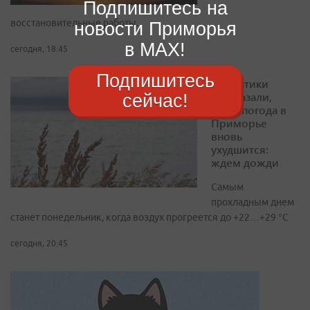
Подпишитесь на
восстановительные работы.
новости Приморья
в MAX!
сегодня, 18:45
Подпишитесь
Синоптики
рассказали,
сейчас!
когда погода в
Приморье
вновь
ухудшится:
ждем дожди
Самым
прохладным днем
станет понедельник, когда воздух прогреется до +22…+29 °С
сегодня, 20:45