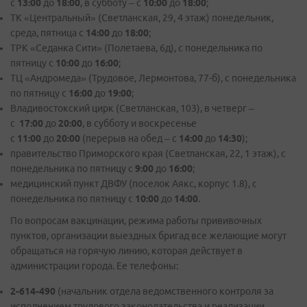
с
13:00
до
18:00
, в субботу – с
10:00
до
18:00
;
ТК «Центральный» (Светланская, 29, 4 этаж) понедельник,
среда, пятница с
14:00
до
18:00
;
ТРК «Седанка Сити» (Полетаева, 6д), с понедельника по
пятницу с
10:00
до
16:00
;
ТЦ «Андромеда» (Трудовое, Лермонтова, 77-б), с понедельника
по пятницу с
16:00
до
19:00
;
Владивостокский цирк (Светланская, 103), в четверг –
с
17:00
до
20:00
, в субботу и воскресенье
с
11:00
до
20:00
(перерыв на обед – с
14:00
до
14:30
);
правительство Приморского края (Светланская, 22, 1 этаж), с
понедельника по пятницу с
9:00
до
16:00
;
медицинский пункт ДВФУ (поселок Аякс, корпус 1.8), с
понедельника по пятницу с
10:00
до
14:00
.
По вопросам вакцинации, режима работы прививочных
пунктов, организации выездных бригад все желающие могут
обращаться на горячую линию, которая действует в
администрации города. Ее телефоны:
2-614-490
(начальник отдела ведомственного контроля за
исполнением трудового законодательства и реализации