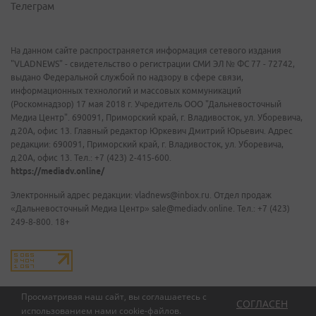
Телеграм
На данном сайте распространяется информация сетевого издания
"VLADNEWS" - свидетельство о регистрации СМИ ЭЛ № ФС 77 - 72742,
выдано Федеральной службой по надзору в сфере связи,
информационных технологий и массовых коммуникаций
(Роскомнадзор) 17 мая 2018 г. Учредитель ООО "Дальневосточный
Медиа Центр". 690091, Приморский край, г. Владивосток, ул. Уборевича,
д.20А, офис 13. Главный редактор Юркевич Дмитрий Юрьевич. Адрес
редакции: 690091, Приморский край, г. Владивосток, ул. Уборевича,
д.20А, офис 13. Тел.: +7 (423) 2-415-600.
https://mediadv.online/
Электронный адрес редакции: vladnews@inbox.ru. Отдел продаж
«Дальневосточный Медиа Центр» sale@mediadv.online. Тел.: +7 (423)
249-8-800. 18+
Просматривая наш сайт, вы соглашаетесь с
СОГЛАСЕН
использованием нами
cookie-файлов
.