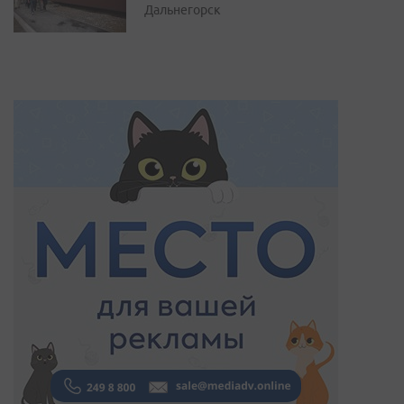
Дальнегорск