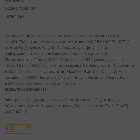
vkontakte
Одноклассники
Телеграм
На данном сайте распространяется информация сетевого издания
"VLADNEWS" - свидетельство о регистрации СМИ ЭЛ № ФС 77 - 72742,
выдано Федеральной службой по надзору в сфере связи,
информационных технологий и массовых коммуникаций
(Роскомнадзор) 17 мая 2018 г. Учредитель ООО "Дальневосточный
Медиа Центр". 690091, Приморский край, г. Владивосток, ул. Уборевича,
д.20А, офис 13. Главный редактор Юркевич Дмитрий Юрьевич. Адрес
редакции: 690091, Приморский край, г. Владивосток, ул. Уборевича,
д.20А, офис 13. Тел.: +7 (423) 2-415-600.
https://mediadv.online/
Электронный адрес редакции: vladnews@inbox.ru. Отдел продаж
«Дальневосточный Медиа Центр» sale@mediadv.online. Тел.: +7 (423)
249-8-800. 18+