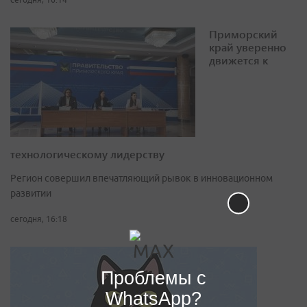
Приморский
край уверенно
движется к
технологическому лидерству
Регион совершил впечатляющий рывок в инновационном
развитии
сегодня, 16:18
Проблемы с
WhatsApp?