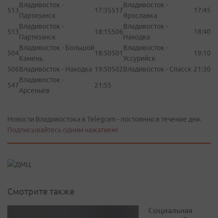
Владивосток -
Владивосток -
513
17:35
517
17:45
Партизанск
Ярославка
Владивосток -
Владивосток -
513
18:15
506
18:40
Партизанск
Находка
Владивосток - Большой
Владивосток -
504
18:50
501
19:10
Камень
Уссурийск
506
Владивосток - Находка
19:50
502
Владивосток - Спасск
21:30
Владивосток -
547
21:55
Арсеньев
Новости Владивостока в Telegram - постоянно в течение дня.
Подписывайтесь одним нажатием!
Смотрите также
Социальная