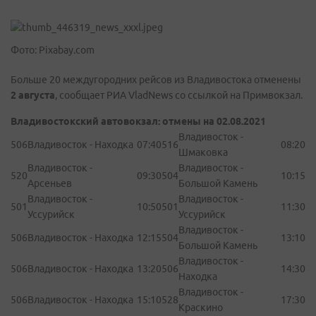
Фото: Pixabay.com
Больше 20 междугородних рейсов из Владивостока отменены
2 августа
, сообщает РИА VladNews со ссылкой на Примвокзал.
Владивостокский автовокзал: отмены на 02.08.2021
Владивосток -
506
Владивосток - Находка
07:40
516
08:20
Шмаковка
Владивосток -
Владивосток -
520
09:30
504
10:15
Арсеньев
Большой Камень
Владивосток -
Владивосток -
501
10:50
501
11:30
Уссурийск
Уссурийск
Владивосток -
506
Владивосток - Находка
12:15
504
13:10
Большой Камень
Владивосток -
506
Владивосток - Находка
13:20
506
14:30
Находка
Владивосток -
506
Владивосток - Находка
15:10
528
17:30
Краскино