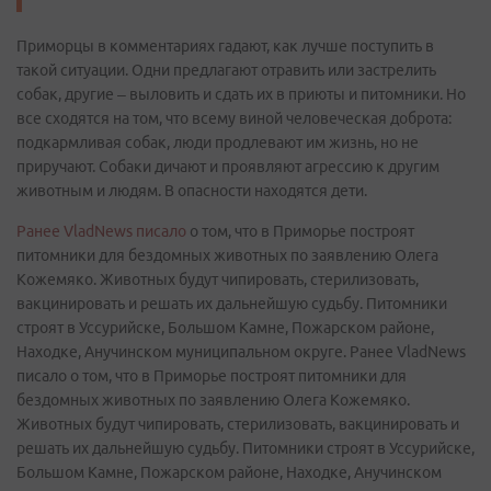
Приморцы в комментариях гадают, как лучше поступить в
такой ситуации. Одни предлагают отравить или застрелить
собак, другие – выловить и сдать их в приюты и питомники. Но
все сходятся на том, что всему виной человеческая доброта:
подкармливая собак, люди продлевают им жизнь, но не
приручают. Собаки дичают и проявляют агрессию к другим
животным и людям. В опасности находятся дети.
Ранее VladNews писало
о том, что в Приморье построят
питомники для бездомных животных по заявлению Олега
Кожемяко. Животных будут чипировать, стерилизовать,
вакцинировать и решать их дальнейшую судьбу. Питомники
строят в Уссурийске, Большом Камне, Пожарском районе,
Находке, Анучинском муниципальном округе. Ранее VladNews
писало о том, что в Приморье построят питомники для
бездомных животных по заявлению Олега Кожемяко.
Животных будут чипировать, стерилизовать, вакцинировать и
решать их дальнейшую судьбу. Питомники строят в Уссурийске,
Большом Камне, Пожарском районе, Находке, Анучинском