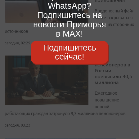
WhatsApp?
Вредоносный файл
Подпишитесь на
может скрываться
новости Приморья
в APK из сторонних
источников
в MAX!
сегодня, 02:29
Подпишитесь
сейчас!
Число
пенсионеров в
России
превысило 40,5
миллиона
Ежегодное
повышение
пенсий
работающих граждан затронуло 9,3 миллиона пенсионеров
сегодня, 03:23