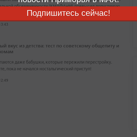
альной обсемененности (КМАФАнМ) превысил допустимую
Подпишитесь сейчас!
1,3 раза
13:43
ый вкус из детства: тест по советскому общепиту и
номам
утаются даже бабушки, которые пережили перестройку.
е, пока не начался ностальгический приступ!
12:49