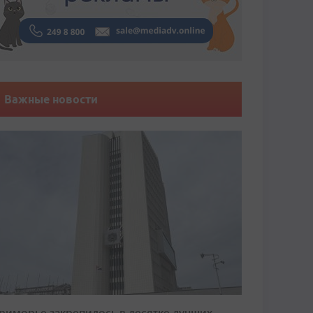
Важные новости
риморье закрепилось в десятке лучших