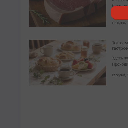
бактери
норму в 
сегодня, 
Тот сам
гастро
Здесь п
Проходит
сегодня, 