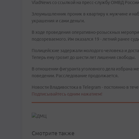
VladNews со ссылкой на пресс-службу ОМВД России
Злоумышленник проник в квартиру к мужчине и наб
украшения и сами деньги.
В ходе проведения оперативно-розыскных меропри
подозреваемого. Им оказался 19 - летний ранее су
Полицейские задержали молодого человека и достав
Теперь ему грозит до шести лет лишения свободы.
В отношении фигуранта уголовного дела избрана м
поведении. Расследование продолжается.
Новости Владивостока в Telegram - постоянно в тече
Подписывайтесь одним нажатием!
Смотрите также