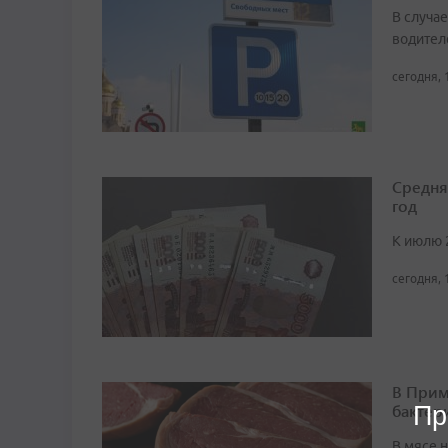
В случа
водител
сегодня, 
Средня
год
К июлю 
сегодня, 
В Прим
бактер
Пр
В мясе 