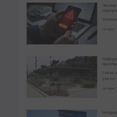
Экспер
перера
Злоумыш
сегодня, 
Набере
преобр
Сейчас 
участке
сегодня, 
Непред