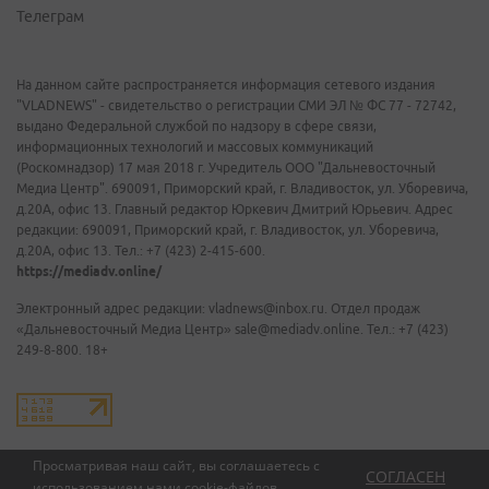
Телеграм
На данном сайте распространяется информация сетевого издания
"VLADNEWS" - свидетельство о регистрации СМИ ЭЛ № ФС 77 - 72742,
выдано Федеральной службой по надзору в сфере связи,
информационных технологий и массовых коммуникаций
(Роскомнадзор) 17 мая 2018 г. Учредитель ООО "Дальневосточный
Медиа Центр". 690091, Приморский край, г. Владивосток, ул. Уборевича,
д.20А, офис 13. Главный редактор Юркевич Дмитрий Юрьевич. Адрес
редакции: 690091, Приморский край, г. Владивосток, ул. Уборевича,
д.20А, офис 13. Тел.: +7 (423) 2-415-600.
https://mediadv.online/
Электронный адрес редакции: vladnews@inbox.ru. Отдел продаж
«Дальневосточный Медиа Центр» sale@mediadv.online. Тел.: +7 (423)
249-8-800. 18+
Просматривая наш сайт, вы соглашаетесь с
СОГЛАСЕН
использованием нами
cookie-файлов
.