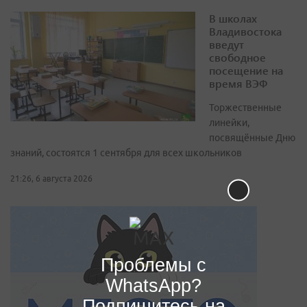
В школах
Владивостока
введут
свободное
посещение на
время ВЭФ
Торжественные
линейки,
посвящённые Дню
знаний, состоятся 1 сентября для всех школьников
21:26, 6 августа 2026
Проблемы с
WhatsApp?
Подпишитесь на