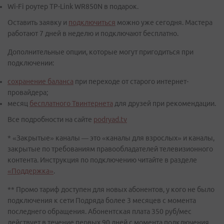
Wi-Fi роутер TP-Link WR850N в подарок.
Оставить заявку и
подключиться
можно уже сегодня. Мастера
работают 7 дней в неделю и подключают бесплатно.
Дополнительные опции, которые могут пригодиться при
подключении:
сохранение баланса
при переходе от старого интернет-
провайдера;
месяц
бесплатного
Твинтернета
для друзей при рекомендации.
Все подробности на сайте
podryad.tv
* «Закрытые» каналы — это «каналы для взрослых» и каналы,
закрытые по требованиям правообладателей телевизионного
контента. Инструкция по подключению читайте в разделе
«Поддержка»
.
** Промо тариф доступен для новых абонентов, у кого не было
подключения к сети Подряда более 3 месяцев с момента
последнего обращения. Абонентская плата 350 руб/мес
действует в течение первых 90 дней с момента подключения.