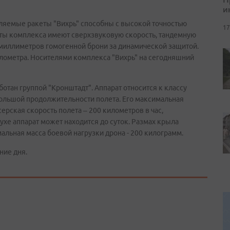
и
ляемые ракеты "Вихрь" способны с высокой точностью
17
еты комплекса имеют сверхзвуковую скорость, тандемную
 миллиметров гомогенной брони за динамической защитой.
илометра. Носителями комплекса "Вихрь" на сегодняшний
отан группой "Кронштадт". Аппарат относится к классу
ольшой продолжительности полета. Его максимальная
ерская скорость полета – 200 километров в час,
ухе аппарат может находится до суток. Размах крыла
мальная масса боевой нагрузки дрона - 200 килограмм.
ние дня.