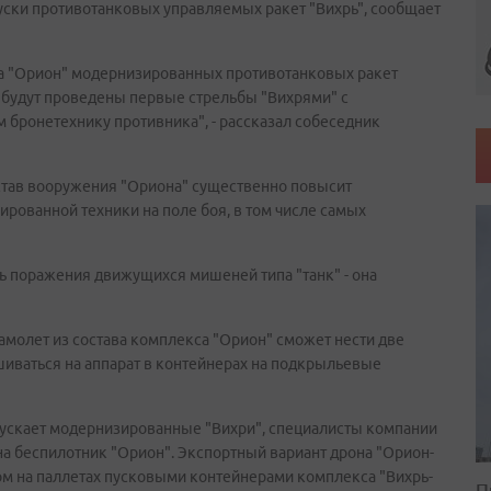
ски противотанковых управляемых ракет "Вихрь", сообщает
на "Орион" модернизированных противотанковых ракет
 будут проведены первые стрельбы "Вихрями" с
бронетехнику противника", - рассказал собеседник
остав вооружения "Ориона" существенно повысит
рованной техники на поле боя, в том числе самых
ь поражения движущихся мишеней типа "танк" - она
амолет из состава комплекса "Орион" сможет нести две
шиваться на аппарат в контейнерах на подкрыльевые
пускает модернизированные "Вихри", специалисты компании
а беспилотник "Орион". Экспортный вариант дрона "Орион-
м на паллетах пусковыми контейнерами комплекса "Вихрь-
П