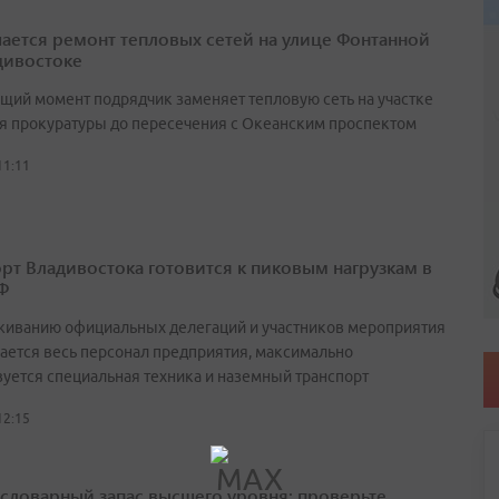
ается ремонт тепловых сетей на улице Фонтанной
дивостоке
ящий момент подрядчик заменяет тепловую сеть на участке
ия прокуратуры до пересечения с Океанским проспектом
11:11
рт Владивостока готовится к пиковым нагрузкам в
Ф
живанию официальных делегаций и участников мероприятия
ается весь персонал предприятия, максимально
вуется специальная техника и наземный транспорт
12:15
а словарный запас высшего уровня: проверьте