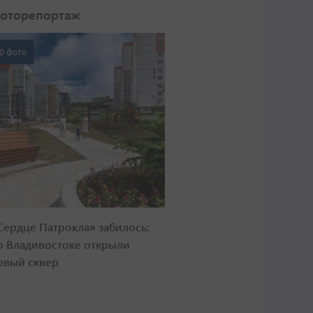
оторепортаж
0 фото
Сердце Патрокла» забилось:
о Владивостоке открыли
овый сквер