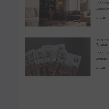
Собрали 
слишком
сегодня, 
Рост в
Примор
Средний
специали
сегодня, 