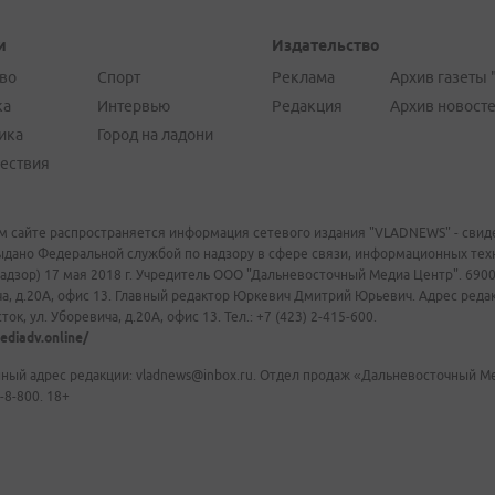
и
Издательство
во
Спорт
Реклама
Архив газеты 
ка
Интервью
Редакция
Архив новост
ика
Город на ладони
ествия
м сайте распространяется информация сетевого издания "VLADNEWS" - свиде
ыдано Федеральной службой по надзору в сфере связи, информационных те
адзор) 17 мая 2018 г. Учредитель ООО "Дальневосточный Медиа Центр". 69009
а, д.20А, офис 13. Главный редактор Юркевич Дмитрий Юрьевич. Адрес редакц
ок, ул. Уборевича, д.20А, офис 13. Тел.: +7 (423) 2-415-600.
ediadv.online/
ный адрес редакции: vladnews@inbox.ru. Отдел продаж «Дальневосточный Мед
-8-800. 18+