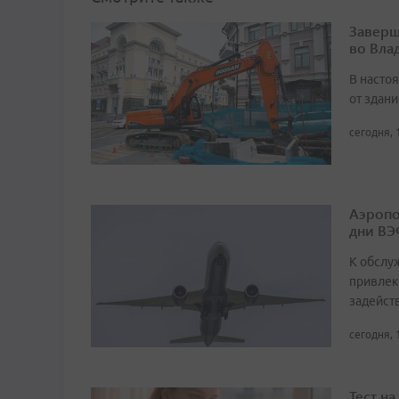
Заверш
во Вла
В насто
от здан
сегодня, 
Аэропо
дни ВЭ
К обслу
привлек
задейст
сегодня, 
Тест н