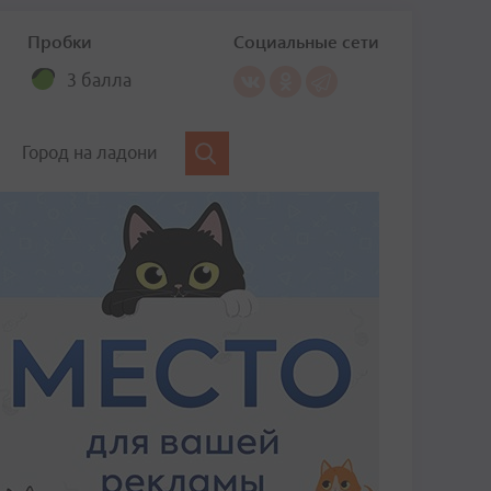
Пробки
Социальные сети
3 балла
Город на ладони