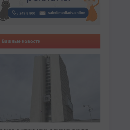
Важные новости
риморье закрепилось в десятке лучших