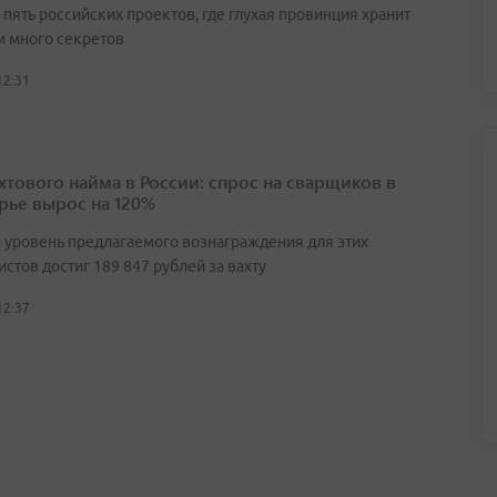
пять российских проектов, где глухая провинция хранит
 много секретов
12:31
ахтового найма в России: спрос на сварщиков в
ье вырос на 120%
 уровень предлагаемого вознаграждения для этих
стов достиг 189 847 рублей за вахту
12:37