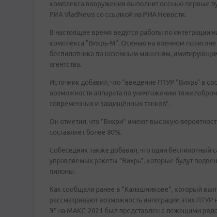
комплекса вооружения выполнит осенью первые пу
РИА VladNews со ссылкой на РИА Новости.
В настоящее время ведутся работы по интеграции 
комплекса "Вихрь-М". Осенью на военном полигоне
беспилотника по наземным мишеням, имитирующим 
агентства.
Источник добавил, что "введение ПТУР "Вихрь" в с
возможности аппарата по уничтожению тяжелоброни
современных и защищённых танков".
Он отметил, что "Вихри" имеют высокую вероятност
составляет более 80%.
Собеседник также добавил, что один беспилотный с
управляемых ракеты "Вихрь", которые будут подве
пилоны.
Как сообщали ранее в "Калашникове", который вы
рассматривают возможность интеграции этих ПТУР н
Э" на МАКС-2021 был представлен с лежащими рядо