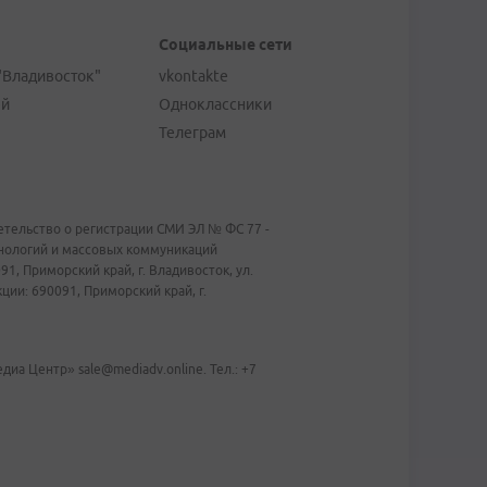
Социальные сети
"Владивосток"
vkontakte
ей
Одноклассники
Телеграм
тельство о регистрации СМИ ЭЛ № ФС 77 -
хнологий и массовых коммуникаций
1, Приморский край, г. Владивосток, ул.
ии: 690091, Приморский край, г.
иа Центр» sale@mediadv.online. Тел.: +7