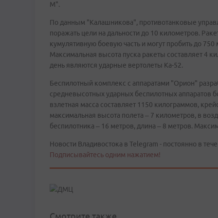
М".
По данным "Калашникова", противотанковые управ
поражать цели на дальности до 10 километров. Рак
кумулятивную боевую часть и могут пробить до 750
Максимальная высота пуска ракеты составляет 4 к
день являются ударные вертолеты Ка-52.
Беспилотный комплекс с аппаратами "Орион" разраб
средневысотных ударных беспилотных аппаратов б
взлетная масса составляет 1150 килограммов, крейс
максимальная высота полета – 7 километров, в возд
беспилотника – 16 метров, длина – 8 метров. Макси
Новости Владивостока в Telegram - постоянно в тече
Подписывайтесь одним нажатием!
Смотрите также