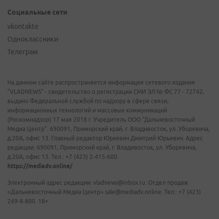
Социальные сети
vkontakte
Одноклассники
Телеграм
На данном сайте распространяется информация сетевого издания
"VLADNEWS" - свидетельство о регистрации СМИ ЭЛ № ФС 77 - 72742,
выдано Федеральной службой по надзору в сфере связи,
информационных технологий и массовых коммуникаций
(Роскомнадзор) 17 мая 2018 г. Учредитель ООО "Дальневосточный
Медиа Центр". 690091, Приморский край, г. Владивосток, ул. Уборевича,
д.20А, офис 13. Главный редактор Юркевич Дмитрий Юрьевич. Адрес
редакции: 690091, Приморский край, г. Владивосток, ул. Уборевича,
д.20А, офис 13. Тел.: +7 (423) 2-415-600.
https://mediadv.online/
Электронный адрес редакции: vladnews@inbox.ru. Отдел продаж
«Дальневосточный Медиа Центр» sale@mediadv.online. Тел.: +7 (423)
249-8-800. 18+