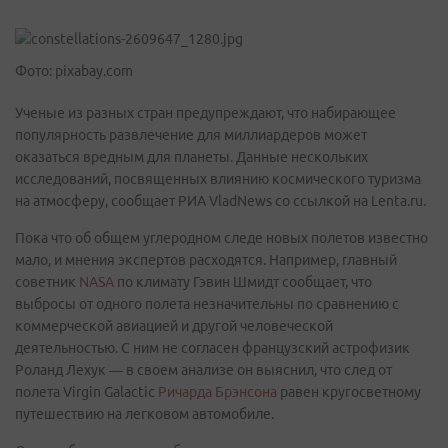
Фото: pixabay.com
Ученые из разных стран предупреждают, что набирающее
популярность развлечение для миллиардеров может
оказаться вредным для планеты. Данные нескольких
исследований, посвященных влиянию космического туризма
на атмосферу, сообщает РИА VladNews со ссылкой на Lenta.ru.
Пока что об общем углеродном следе новых полетов известно
мало, и мнения экспертов расходятся. Например, главный
советник
NASA
по климату Гэвин Шмидт сообщает, что
выбросы от одного полета незначительны по сравнению с
коммерческой авиацией и другой человеческой
деятельностью. С ним не согласен французский астрофизик
Роланд Лехук — в своем анализе он выяснил, что след от
полета Virgin Galactic
Ричарда Брэнсона
равен кругосветному
путешествию на легковом автомобиле.