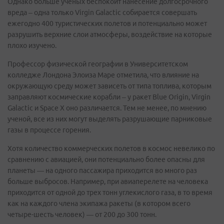
Однако больше ученых беспокоит нанесение долгосрочного
вреда – одна только Virgin Galactic собирается совершать
ежегодно 400 туристических полетов и потенциально может
разрушить верхние слои атмосферы, воздействие на которые
плохо изучено.
Профессор физической географии в Университетском
колледже Лондона Элоиза Маре отметила, что влияние на
окружающую среду может зависеть от типа топлива, которым
заправляют космические корабли – у ракет Blue Origin, Virgin
Galactic и Space X оно различается. Тем не менее, по мнению
ученой, все из них могут выделять разрушающие парниковые
газы в процессе горения.
Хотя количество коммерческих полетов в космос невелико по
сравнению с авиацией, они потенциально более опасны для
планеты — на одного пассажира приходится во много раз
больше выбросов. Например, при авиаперелете на человека
приходится от одной до трех тонн углекислого газа, в то время
как на каждого члена экипажа ракеты (в котором всего
четыре-шесть человек) — от 200 до 300 тонн.