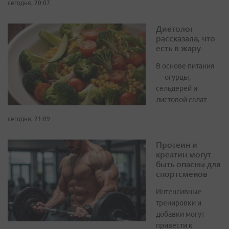
сегодня, 20:07
Диетолог
рассказала, что
есть в жару
В основе питания
— огурцы,
сельдерей и
листовой салат
сегодня, 21:09
Протеин и
креатин могут
быть опасны для
спортсменов
Интенсивные
тренировки и
добавки могут
привести к