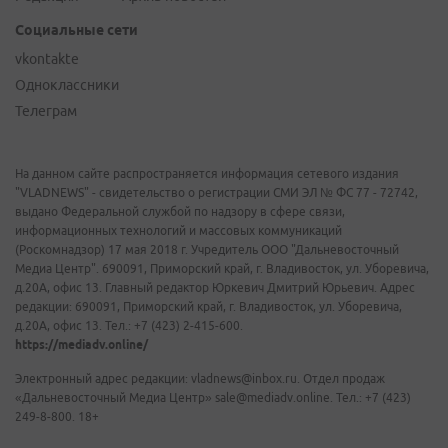
Социальные сети
vkontakte
Одноклассники
Телеграм
На данном сайте распространяется информация сетевого издания
"VLADNEWS" - свидетельство о регистрации СМИ ЭЛ № ФС 77 - 72742,
выдано Федеральной службой по надзору в сфере связи,
информационных технологий и массовых коммуникаций
(Роскомнадзор) 17 мая 2018 г. Учредитель ООО "Дальневосточный
Медиа Центр". 690091, Приморский край, г. Владивосток, ул. Уборевича,
д.20А, офис 13. Главный редактор Юркевич Дмитрий Юрьевич. Адрес
редакции: 690091, Приморский край, г. Владивосток, ул. Уборевича,
д.20А, офис 13. Тел.: +7 (423) 2-415-600.
https://mediadv.online/
Электронный адрес редакции: vladnews@inbox.ru. Отдел продаж
«Дальневосточный Медиа Центр» sale@mediadv.online. Тел.: +7 (423)
249-8-800. 18+