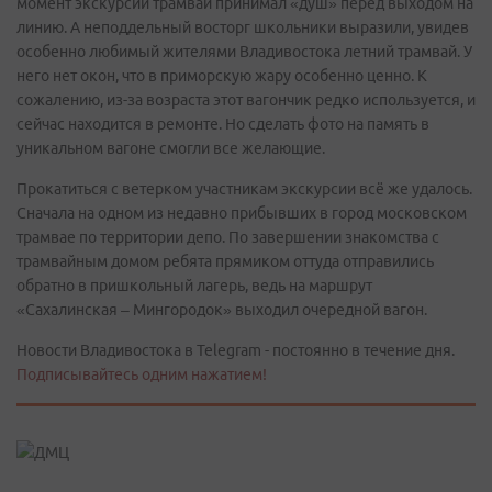
момент экскурсии трамвай принимал «душ» перед выходом на
линию. А неподдельный восторг школьники выразили, увидев
особенно любимый жителями Владивостока летний трамвай. У
него нет окон, что в приморскую жару особенно ценно. К
сожалению, из-за возраста этот вагончик редко используется, и
сейчас находится в ремонте. Но сделать фото на память в
уникальном вагоне смогли все желающие.
Прокатиться с ветерком участникам экскурсии всё же удалось.
Сначала на одном из недавно прибывших в город московском
трамвае по территории депо. По завершении знакомства с
трамвайным домом ребята прямиком оттуда отправились
обратно в пришкольный лагерь, ведь на маршрут
«Сахалинская – Мингородок» выходил очередной вагон.
Новости Владивостока в Telegram - постоянно в течение дня.
Подписывайтесь одним нажатием!