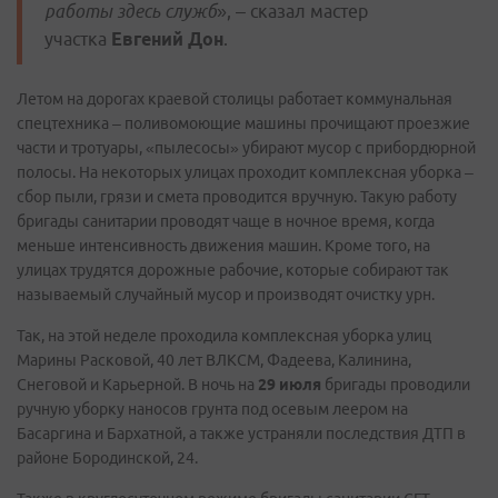
работы здесь служб
», – сказал мастер
участка
Евгений Дон
.
Летом на дорогах краевой столицы работает коммунальная
спецтехника – поливомоющие машины прочищают проезжие
части и тротуары, «пылесосы» убирают мусор с прибордюрной
полосы. На некоторых улицах проходит комплексная уборка –
сбор пыли, грязи и смета проводится вручную. Такую работу
бригады санитарии проводят чаще в ночное время, когда
меньше интенсивность движения машин. Кроме того, на
улицах трудятся дорожные рабочие, которые собирают так
называемый случайный мусор и производят очистку урн.
Так, на этой неделе проходила комплексная уборка улиц
Марины Расковой, 40 лет ВЛКСМ, Фадеева, Калинина,
Снеговой и Карьерной. В ночь на
29 июля
бригады проводили
ручную уборку наносов грунта под осевым леером на
Басаргина и Бархатной, а также устраняли последствия ДТП в
районе Бородинской, 24.