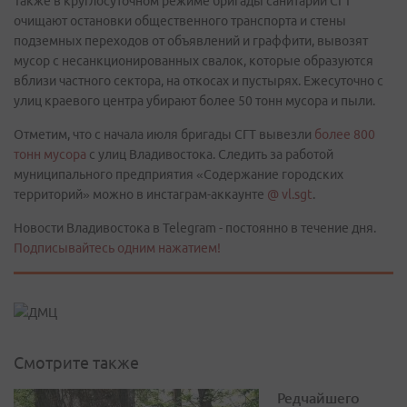
Также в круглосуточном режиме бригады санитарии СГТ
очищают остановки общественного транспорта и стены
подземных переходов от объявлений и граффити, вывозят
мусор с несанкционированных свалок, которые образуются
вблизи частного сектора, на откосах и пустырях. Ежесуточно с
улиц краевого центра убирают более 50 тонн мусора и пыли.
Отметим, что с начала июля бригады СГТ вывезли
более 800
тонн мусора
с улиц Владивостока. Следить за работой
муниципального предприятия «Содержание городских
территорий» можно в инстаграм-аккаунте
@ vl.sgt
.
Новости Владивостока в Telegram - постоянно в течение дня.
Подписывайтесь одним нажатием!
Смотрите также
Редчайшего