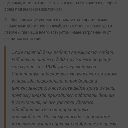
щетками, и только после этого вся пена смывается напором
воды под высоким давлением.
Особое внимание уделяется стыкам с декоративными
парапетами фонтанов и клумб, а также зонам возле урн и
лавочек, где чаще всего есть устойчивые загрязнения от
разлитых напитков.
«
Уже третий день ребята промывают Арбат.
Работы начинаем в
7:00
. Спускаемся по улице
сверху вниз и к
10:00
уже переходим на
Спортивную набережную. На участках по краям
улицы, где пешеходный поток большой
интенсивности, много въевшейся грязи и пыли,
поэтому иногда приходится работать дольше.
К сожалению, не все участки удается
обработать из-за припаркованных
автомобилей. Поэтому просьба к горожанам –
воздержаться от парковки на Арбате во время