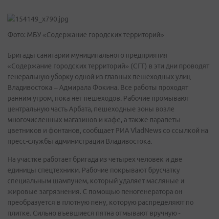
Фото: МБУ «Содержание городских территорий»
Бригады санитарии муниципального предприятия
«Содержание городских территорий» (СГТ) в эти дни проводят
генеральную уборку одной из главных пешеходных улиц
Владивостока – Адмирала Фокина. Все работы проходят
ранним утром, пока нет пешеходов. Рабочие промывают
центральную часть Арбата, пешеходные зоны возле
многочисленных магазинов и кафе, а также парапеты
цветников и фонтанов, сообщает РИА VladNews со ссылкой на
пресс-службы администрации Владивостока.
На участке работает бригада из четырех человек и две
единицы спецтехники. Рабочие покрывают брусчатку
специальным шампунем, который удаляет масляные и
жировые загрязнения. С помощью пеногенератора он
преобразуется в плотную пену, которую распределяют по
плитке. Сильно въевшиеся пятна отмывают вручную -