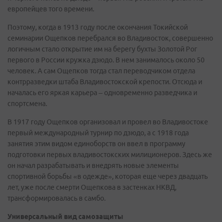
европейцев того времени.
Поэтому, когда в 1913 году после окончания Токийской
семинарии Ощепков перебрался во Владивосток, совершенно
логичным стало открытие им на берегу бухты Золотой Рог
первого в России кружка дзюдо. В нем занималось около 50
человек. А сам Ощепков тогда стал переводчиком отдела
контрразведки штаба Владивостокской крепости. Отсюда и
началась его яркая карьера – одновременно разведчика и
спортсмена.
В 1917 году Ощепков организовал и провел во Владивостоке
первый международный турнир по дзюдо, а с 1918 года
занятия этим видом единоборств он ввел в программу
подготовки первых владивостокских милиционеров. Здесь же
он начал разрабатывать и внедрять новые элементы
спортивной борьбы «в одежде», которая еще через двадцать
лет, уже после смерти Ощепкова в застенках НКВД,
трансформировалась в самбо.
Универсальный вид самозащиты