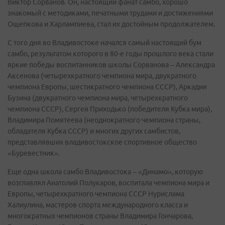
Виктор Сорванов. Он, настоящий фанат самбо, хорошо
знакомый с методиками, печатными трудами и достижениями
Ощепкова и Харлампиева, стал их достойным продолжателем.
С того дня во Владивостоке начался самый настоящий бум
самбо, результатом которого в 80-е годы прошлого века стали
яркие победы воспитанников школы Сорванова – Александра
Аксенова (четырехкратного чемпиона мира, двукратного
чемпиона Европы, шестикратного чемпиона СССР), Аркадия
Бузина (двукратного чемпиона мира, четырехкратного
чемпиона СССР), Сергея Приходько (победителя Кубка мира),
Владимира Помятеева (неоднократного чемпиона страны,
обладателя Кубка СССР) и многих других самбистов,
представлявших владивостокское спортивное общество
«Буревестник».
Еще одна школа самбо Владивостока – «Динамо», которую
возглавлял Анатолий Полукаров, воспитала чемпиона мира и
Европы, четырехкратного чемпиона СССР Нурислама
Халиулина, мастеров спорта международного класса и
многократных чемпионов страны Владимира Гончарова,