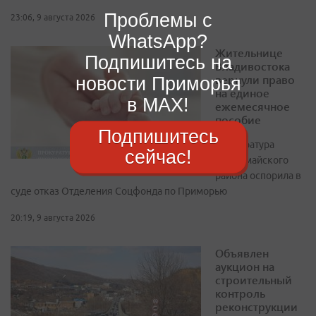
Проблемы с
23:06, 9 августа 2026
WhatsApp?
Жительнице
Подпишитесь на
Владивостока
вернули право
новости Приморья
на единое
в MAX!
ежемесячное
пособие
Подпишитесь
Прокуратура
сейчас!
Первомайского
района оспорила в
суде отказ Отделения Соцфонда по Приморью
20:19, 9 августа 2026
Объявлен
аукцион на
строительный
контроль
реконструкции