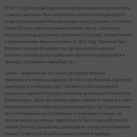
В 1921 году Василий Ощепков под официальным прикрытием
«кинопрокатчика» был направлен сначала в находившуюся
тогда под владением Японии южную часть Сахалина, а затем и в
Токио. Оттуда под псевдонимом Монах слал в Советскую
Россию разведывательные донесения о составе, вооружениях
и перемещениях японских войск. В 1926 году Ощепков был
отозван снова во Владивосток, где продолжил карьеру
военного переводчика Сибирского военного округа РККА и
тренера спортивных единоборств.
Затем – новый виток его яркой до определенного
трагического момента карьеры. В 1926 году Василий Ощепков
перебирается в Москву, где становится преподавателем
недавно созданного Государственного центрального института
физкультуры. Здесь же тренер издает первое в стране и в мире
методическое пособие по рукопашному бою. Так Ощепковым
при сочетании массы спортивных и прикладных техник из
многих видов различных единоборств был создан абсолютно
новый, универсальный вид самозащиты, который он поначалу
назвал «Советская борьба вольного стиля в одежде».