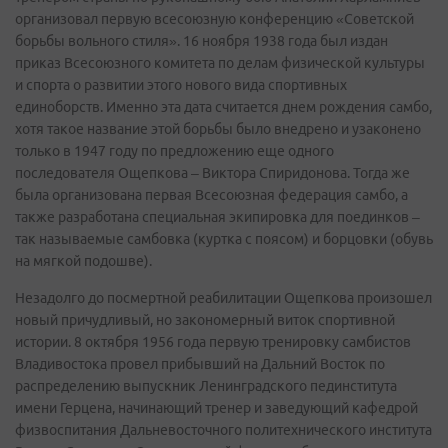
организовал первую всесоюзную конференцию «Советской
борьбы вольного стиля». 16 ноября 1938 года был издан
приказ Всесоюзного комитета по делам физической культуры
и спорта о развитии этого нового вида спортивных
единоборств. Именно эта дата считается днем рождения самбо,
хотя такое название этой борьбы было внедрено и узаконено
только в 1947 году по предложению еще одного
последователя Ощепкова – Виктора Спиридонова. Тогда же
была организована первая Всесоюзная федерация самбо, а
также разработана специальная экипировка для поединков –
так называемые самбовка (куртка с поясом) и борцовки (обувь
на мягкой подошве).
Незадолго до посмертной реабилитации Ощепкова произошел
новый причудливый, но закономерный виток спортивной
истории. 8 октября 1956 года первую тренировку самбистов
Владивостока провел прибывший на Дальний Восток по
распределению выпускник Ленинградского пединститута
имени Герцена, начинающий тренер и заведующий кафедрой
физвоспитания Дальневосточного политехнического института