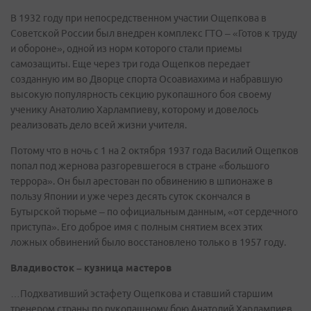
В 1932 году при непосредственном участии Ощепкова в
Советской России был внедрен комплекс ГТО – «Готов к труду
и обороне», одной из норм которого стали приемы
самозащиты. Еще через три года Ощепков передает
созданную им во Дворце спорта Осоавиахима и набравшую
высокую популярность секцию рукопашного боя своему
ученику Анатолию Харлампиеву, которому и довелось
реализовать дело всей жизни учителя.
Потому что в ночь с 1 на 2 октября 1937 года Василий Ощепков
попал под жернова разгоревшегося в стране «большого
террора». Он был арестован по обвинению в шпионаже в
пользу Японии и уже через десять суток скончался в
Бутырской тюрьме – по официальным данным, «от сердечного
приступа». Его доброе имя с полным снятием всех этих
ложных обвинений было восстановлено только в 1957 году.
Владивосток – кузница мастеров
…Подхвативший эстафету Ощепкова и ставший старшим
тренером страны по рукопашному бою Анатолий Харлампиев