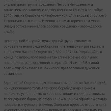
скульптурная группа, созданная Петром Чегодаевым и
Анатолием Мельником и торжественно открытая в сентябре
2016 года на Корабельной набережной, 21, у входа в спортклуб
Тихоокеанского флота. Именно в этом историческом месте
Владивостока начиналось российское дзюдо и зарождалось
самбо.
Центральной фигурой скульптурной группы является
основатель нового единоборства – легендарный разведчик и
спортсмен Василий Ощепков (1892–1937 гг.). Родившийся в
конце позапрошлого века на Сахалине в семье ссыльных
поселенцев, рано оставшийся сиротой, 14-летний Василий
волей судеб оказался в Токийской православной духовной
семинарии.
Здесь юный Ощепков начал осваивать не только Закон Божий,
но и диковинную тогда японскую борьбу дзюдо. Причем
настолько успешно, что вскоре стал одним из лидеров школы
легендарного борца Дзюгоро Кано – в нашем городе ежегодно
проводится турнир его имени. Ощепков дорос до второго дана
и черного пояса по дзюдо – первым из россиян и третьим из