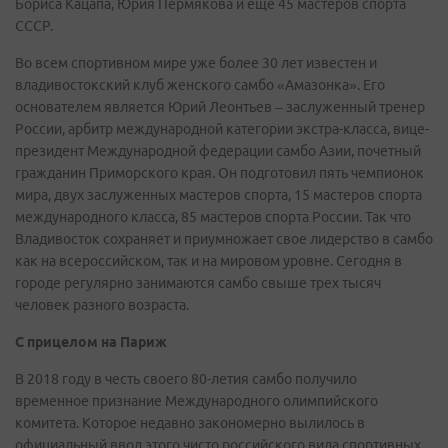
Бориса Кацапа, Юрия Пермякова и еще 45 мастеров спорта
СССР.
Во всем спортивном мире уже более 30 лет известен и
владивостокский клуб женского самбо «Амазонка». Его
основателем является Юрий Леонтьев – заслуженный тренер
России, арбитр международной категории экстра-класса, вице-
президент Международной федерации самбо Азии, почетный
гражданин Приморского края. Он подготовил пять чемпионок
мира, двух заслуженных мастеров спорта, 15 мастеров спорта
международного класса, 85 мастеров спорта России. Так что
Владивосток сохраняет и приумножает свое лидерство в самбо
как на всероссийском, так и на мировом уровне. Сегодня в
городе регулярно занимаются самбо свыше трех тысяч
человек разного возраста.
С прицелом на Париж
В 2018 году в честь своего 80-летия самбо получило
временное признание Международного олимпийского
комитета. Которое недавно закономерно вылилось в
официальный ввод этого чисто российского вида спортивных