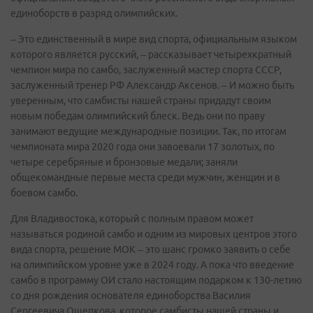
единоборств в разряд олимпийских.
– Это единственный в мире вид спорта, официальным языком
которого является русский, – рассказывает четырехкратный
чемпион мира по самбо, заслуженный мастер спорта СССР,
заслуженный тренер РФ Александр Аксенов. – И можно быть
уверенным, что самбисты нашей страны придадут своим
новым победам олимпийский блеск. Ведь они по праву
занимают ведущие международные позиции. Так, по итогам
чемпионата мира 2020 года они завоевали 17 золотых, по
четыре серебряные и бронзовые медали; заняли
общекомандные первые места среди мужчин, женщин и в
боевом самбо.
Для Владивостока, который с полным правом может
называться родиной самбо и одним из мировых центров этого
вида спорта, решение МОК – это шанс громко заявить о себе
на олимпийском уровне уже в 2024 году. А пока что введение
самбо в программу ОИ стало настоящим подарком к 130-летию
со дня рождения основателя единоборства Василия
Сергеевича Ощепкова, которое самбисты нашей страны и