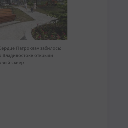
Сердце Патрокла» забилось:
о Владивостоке открыли
овый сквер