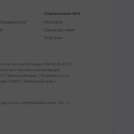
Социальные сети
"Владивосток"
vkontakte
ей
Одноклассники
Телеграм
тельство о регистрации СМИ ЭЛ № ФС 77 -
хнологий и массовых коммуникаций
1, Приморский край, г. Владивосток, ул.
ии: 690091, Приморский край, г.
иа Центр» sale@mediadv.online. Тел.: +7