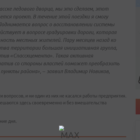
асске ледового дворца, мы это сделаем, этот
тся проект. В течение этой поездки я смогу
Поднимается вопрос о восстановлении системы
йствует в вопросе градуировки дороги, которая
вность местных жителей. Пару месяцев назад ко
ства территории большая инициативная группа,
тив «Спасскцемента». Такая активная
иатив со стороны властей поможет преобразить
е пункты района», – заявил Владимир Новиков,
и вопросов, и ни один из них не касался работы предприятия.
ы решаются здесь своевременно и без вмешательства
ние дня.