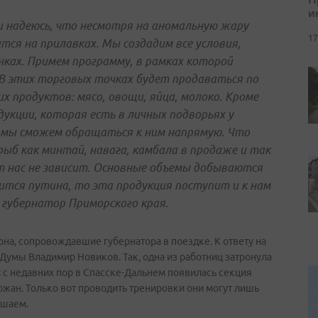
и
и надеюсь, что несмотря на аномальную жару
17
тся на прилавках. Мы создадим все условия,
ках. Примем программу, в рамках которой
 В этих торговых точках будет продаваться по
х продуктов: мясо, овощи, яйца, молоко. Кроме
дукции, которая есть в личных подворьях у
 и мы сможем обращаться к ним напрямую. Что
рыб как минтай, навага, камбала в продаже и так
т нас не зависит. Основные объемы добываются
чится путина, то эта продукция поступит и к нам
 губернатор Приморского края.
она, сопровождавшие губернатора в поездке. К ответу на
Думы Владимир Новиков. Так, одна из работниц затронула
: с недавних пор в Спасске-Дальнем появилась секция
ожан. Только вот проводить тренировки они могут лишь
ешаем.