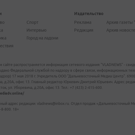
и
Издательство
во
Спорт
Реклама
Архив газеты 
ка
Интервью
Редакция
Архив новост
ика
Город на ладони
ествия
м сайте распространяется информация сетевого издания "VLADNEWS" - свиде
ыдано Федеральной службой по надзору в сфере связи, информационных те
адзор) 17 мая 2018 г. Учредитель ООО "Дальневосточный Медиа Центр". 69009
а, д.20А, офис 13. Главный редактор Юркевич Дмитрий Юрьевич. Адрес редакц
ок, ул. Уборевича, д.20А, офис 13. Тел.: +7 (423) 2-415-600.
ediadv.online/
ный адрес редакции: vladnews@inbox.ru. Отдел продаж «Дальневосточный Мед
-8-800. 18+