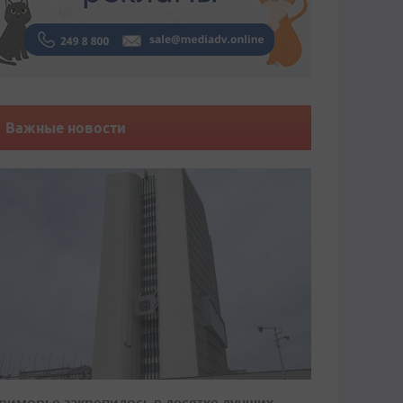
Важные новости
риморье закрепилось в десятке лучших