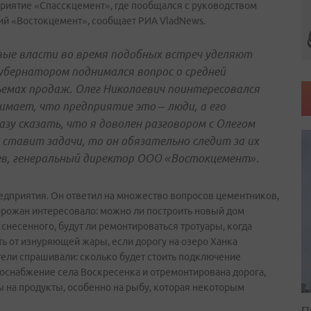
риятие «Спасскцемент», где пообщался с руководством
ий «Востокцемент», сообщает РИА VladNews.
вые власти во время подобных встреч уделяют
губернатором поднимался вопрос о средней
ъемах продаж. Олег Николаевич поинтересовался
мает, что предприятие это – люди, а его
азу сказать, что я доволен разговором с Олегом
н ставит задачи, то он обязательно следит за их
оев, генеральный директор ООО «Востокцемент».
едприятия. Он ответил на множество вопросов цементников,
орожан интересовало: можно ли построить новый дом
снесенного, будут ли ремонтироваться тротуары, когда
ть от изнуряющей жары, если дорогу на озеро Ханка
ели спрашивали: сколько будет стоить подключение
одоснабжение села Воскресенка и отремонтирована дорога,
ы на продукты, особенно на рыбу, которая некоторым
П