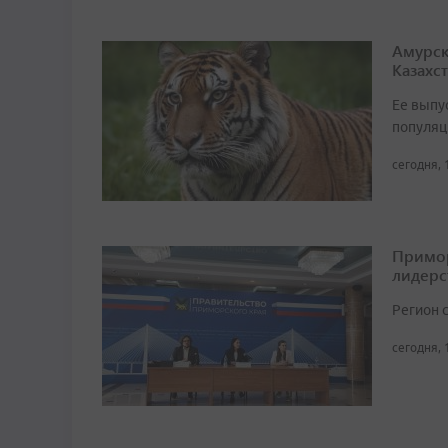
Амурск
Казахс
Ее выпу
популяц
сегодня, 
Примор
лидерс
Регион 
сегодня, 