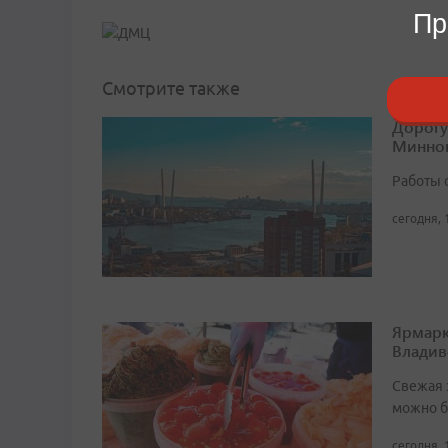
Пр
Смотрите также
Дорогу
Минног
Работы 
сегодня, 
Ярмарк
Владив
Свежая 
можно б
сегодня, 