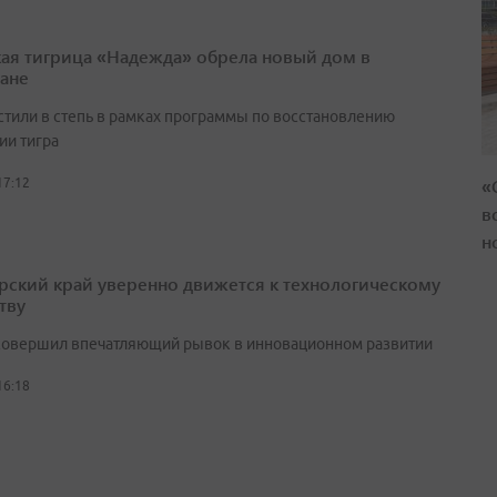
ая тигрица «Надежда» обрела новый дом в
тане
стили в степь в рамках программы по восстановлению
ии тигра
«
17:12
в
н
ский край уверенно движется к технологическому
тву
совершил впечатляющий рывок в инновационном развитии
16:18