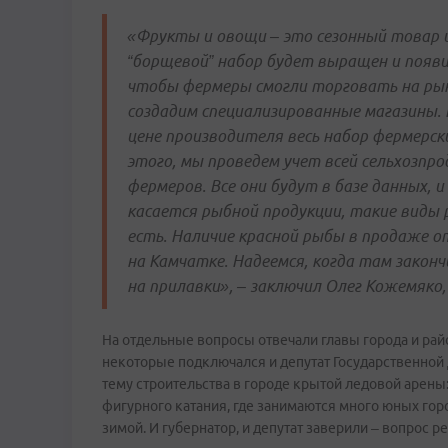
«Фрукты и овощи – это сезонный товар 
“борщевой” набор будет выращен и появи
чтобы фермеры смогли торговать на рын
создадим специализированные магазины.
цене производителя весь набор фермерски
этого, мы проведем учет всей сельхозпро
фермеров. Все они будут в базе данных,
касается рыбной продукции, такие виды 
есть. Наличие красной рыбы в продаже о
на Камчатке. Надеемся, когда там закон
на прилавки», – заключил Олег Кожемяко,
На отдельные вопросы отвечали главы города и рай
некоторые подключался и депутат Государственной 
тему строительства в городе крытой ледовой арены
фигурного катания, где занимаются много юных гор
зимой. И губернатор, и депутат заверили – вопрос р