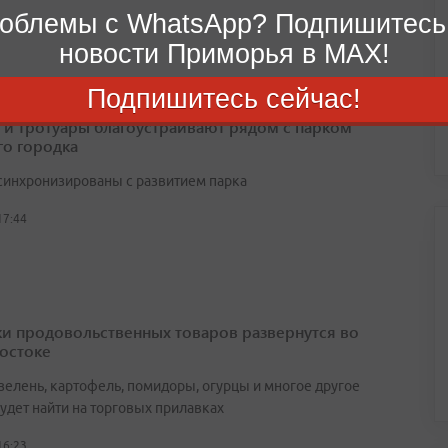
облемы с WhatsApp? Подпишитесь
новости Приморья в MAX!
Подпишитесь сейчас!
 и тротуары благоустраивают рядом с парком
о городка
синхронизированы с развитием парка
17:44
и продовольственных товаров развернутся во
остоке
зелень, картофель, помидоры, огурцы и многое другое
удет найти на торговых прилавках
16:23