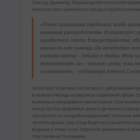
Спасску-Дальнему. Первым делом он посетил предп
Новоспасского цементного завода и группы компан
«Очень правильная традиция, когда крае
внимание руководителям. В разговоре с 
заработной плате, благоустройстве, об
нужна ли нам помощь. Он отчётливо пони
главная задача – забота о людях. Могу ср
Николаевичем, он – человек слова, если о
исполнением», - подчеркнул Алексей Сыс
Затем Олег Кожемяко встретился с работниками пр
в первую очередь касавшихся социальной сферы. Г
культуры в микрорайоне имени Сергея Лазо взамен 
снесут пустые аварийные дома и где можно отдохну
преодолеет не каждый внедорожник? Сельские жит
частного дома к газу, когда будет восстановлено в
ведущая к этому селу? Затронули цементники и цен
спассчанам не по карману.