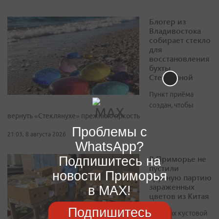
Блогер из
Владивостока
собирает стекло
для
восстановления
бухты
Стеклянной
Пункт приёма
создан, чтобы
вернуть «Стеклянухе» прежнюю яркость
Проблемы с
21:03, 8 августа 2026
WhatsApp?
Подпишитесь на
В Приморье не
пустили
новости Приморья
крупную партию
зараженных
в MAX!
цветов из Китая
Подпишитесь
В срезах кустовой