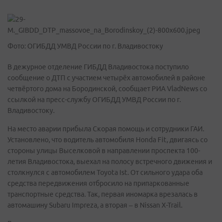
Фото: ОГИБДД УМВД России по г. Владивостоку
В дежурное отделение ГИБДД Владивостока поступило
сообщение о ДТП с участием четырёх автомобилей в районе
четвёртого дома на Бородинской, сообщает РИА VladNews со
ссылкой на пресс-службу ОГИБДД УМВД России по г.
Владивостоку.
На место аварии прибыла Скорая помощь и сотрудники ГАИ.
Установлено, что водитель автомобиля Honda Fit, двигаясь со
стороны улицы Выселковой в направлении проспекта 100-
летия Владивостока, выехал на полосу встречного движения и
столкнулся с автомобилем Toyota Ist. От сильного удара оба
средства передвижения отбросило на припаркованные
транспортные средства. Так, первая иномарка врезалась в
автомашину Subaru Impreza, а вторая – в Nissan X-Trail.