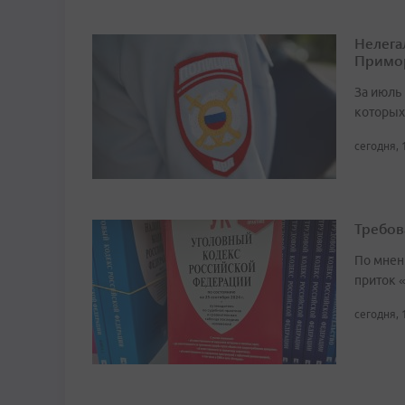
Нелега
Примо
За июль 
которых
сегодня, 
Требов
По мнен
приток 
сегодня, 