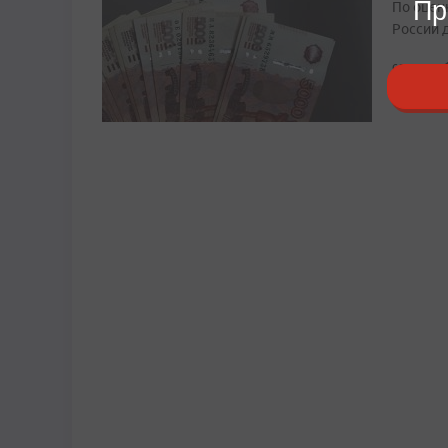
Пр
По оцен
России д
сегодня, 