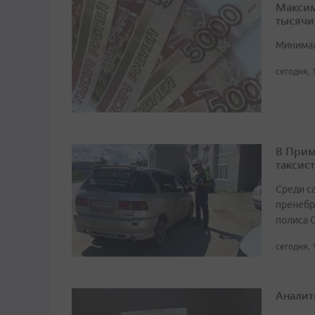
Максим
тысячи
Минимал
сегодня, 
В Прим
таксист
Среди с
пренебр
полиса 
сегодня, 
Аналит