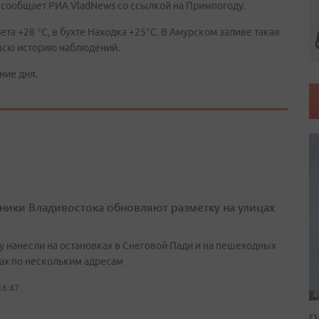
 сообщает РИА VladNews со ссылкой на Примпогоду.
та +28 °С, в бухте Находка +25°С. В Амурском заливе такая
всю историю наблюдений.
ние дня.
ики Владивостока обновляют разметку на улицах
у нанесли на остановках в Снеговой Пади и на пешеходных
ах по нескольким адресам
16:47
П