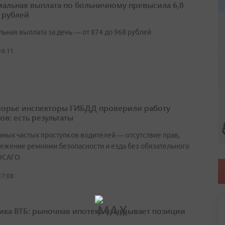
альная выплата по больничному превысила 6,8
 рублей
ьная выплата за день — от 874 до 968 рублей
16:11
орье инспекторы ГИБДД проверили работу
ов: есть результаты
амых частых проступков водителей — отсутствие прав,
ежение ремнями безопасности и езда без обязательного
ОСАГО
17:08
ика ВТБ: рыночная ипотека отыгрывает позиции