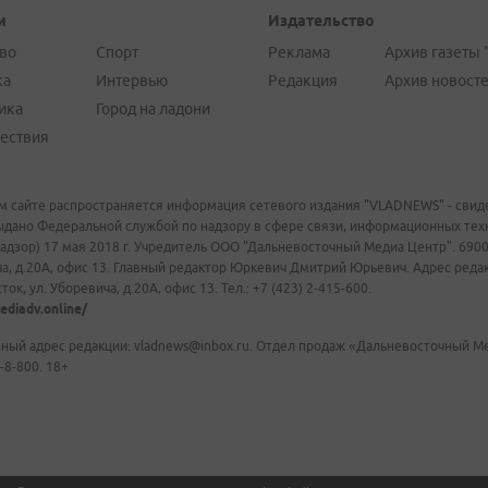
и
Издательство
во
Спорт
Реклама
Архив газеты 
ка
Интервью
Редакция
Архив новост
ика
Город на ладони
ествия
м сайте распространяется информация сетевого издания "VLADNEWS" - свиде
ыдано Федеральной службой по надзору в сфере связи, информационных те
адзор) 17 мая 2018 г. Учредитель ООО "Дальневосточный Медиа Центр". 69009
а, д.20А, офис 13. Главный редактор Юркевич Дмитрий Юрьевич. Адрес редакц
ок, ул. Уборевича, д.20А, офис 13. Тел.: +7 (423) 2-415-600.
ediadv.online/
ный адрес редакции: vladnews@inbox.ru. Отдел продаж «Дальневосточный Мед
-8-800. 18+