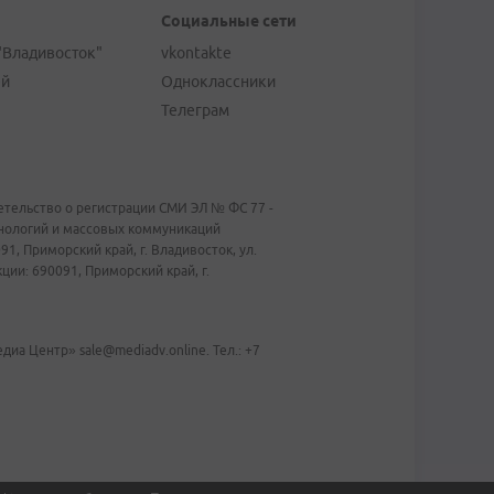
Социальные сети
"Владивосток"
vkontakte
ей
Одноклассники
Телеграм
тельство о регистрации СМИ ЭЛ № ФС 77 -
хнологий и массовых коммуникаций
1, Приморский край, г. Владивосток, ул.
ии: 690091, Приморский край, г.
иа Центр» sale@mediadv.online. Тел.: +7