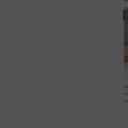
2
«
в
н