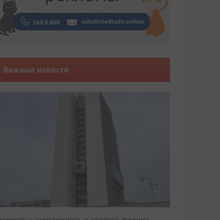
Важные новости
риморье закрепилось в десятке лучших