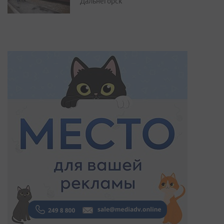
Дальнегорск