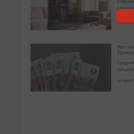
Собрали 
слишком
сегодня, 
Рост в
Примор
Средний
специали
сегодня, 