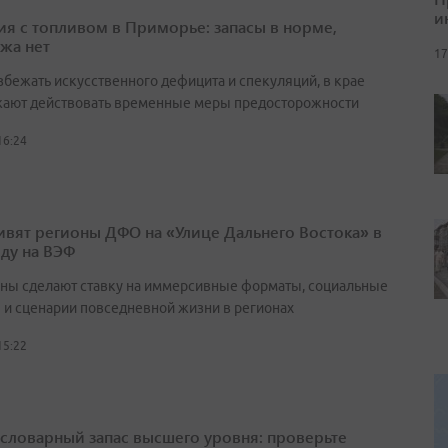
и
ия с топливом в Приморье: запасы в норме,
жа нет
17
збежать искусственного дефицита и спекуляций, в крае
ают действовать временные меры предосторожности
16:24
ивят регионы ДФО на «Улице Дальнего Востока» в
оду на ВЭФ
ны сделают ставку на иммерсивные форматы, социальные
 и сценарии повседневной жизни в регионах
15:22
а словарный запас высшего уровня: проверьте