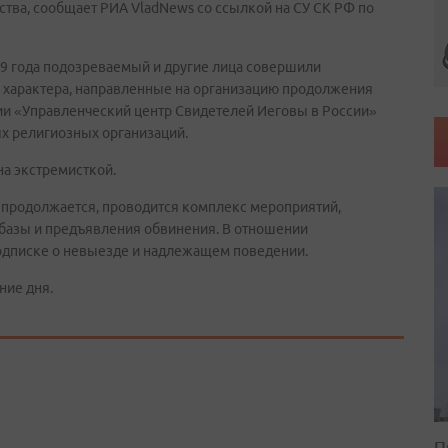
тва, сообщает РИА VladNews со ссылкой на СУ СК РФ по
019 года подозреваемый и другие лица совершили
характера, направленные на организацию продолжения
ии «Управленческий центр Свидетелей Иеговы в России»
ых религиозных организаций.
на экстремисткой.
 продолжается, проводится комплекс мероприятий,
базы и предъявления обвинения. В отношении
одписке о невыезде и надлежащем поведении.
ние дня.
П