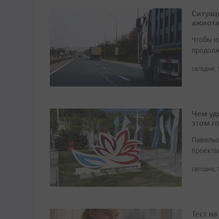
Ситуац
ажиота
Чтобы и
продолж
сегодня, 
Чем уд
этом г
Павильо
проекты
сегодня, 
Тест н