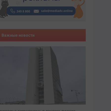
Важные новости
риморье закрепилось в десятке лучших