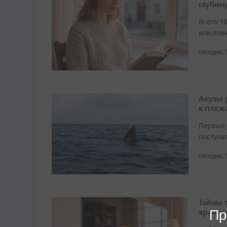
глубин
Всего 1
или лов
сегодня, 
Акулы 
к пляж
Первые 
поступа
сегодня, 
Тайны 
хранит
Пр