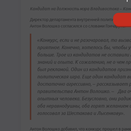
Кандидат на должность мэра Владивостока
– Ко
Директор департамента внутренней политики Даниил
Антон Волошко согласился со словами Гончарука:
«Конкурс, если и не разочаровал, то выз
приятное. Конечно, хотелось бы, чтобы 
больше. Трое из кандидатов не оставили 
знаний и опыта. К сожалению, не о чем п
был рекламой. Один из кандидатов призна
политическая игра. Еще один кандидат во
достаточно агрессивно, – рассказывает
правительства Антон Волошко. – Два оч
опытных человека. Безусловно, они радик
оба неравнодушны, оба горят желанием и
голосовал за Шестакова и Лысенкову».
Антон Волошко добавил, что конкурс прошел в рамк