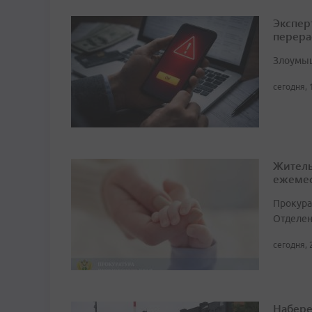
Экспер
перера
Злоумыш
сегодня, 
Житель
ежемес
Прокура
Отделен
сегодня, 
Набере