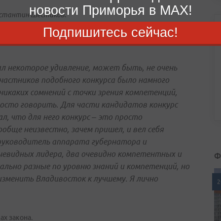
новости Приморья в MAX!
нстантин Шестаков.
Подпишитесь сейчас!
 Гончарук сказал, что «конкурс откровенно разочаровал».
вал некоторое удивление, может быть, не очень
участников подобного конкурса было намного
никаких сомнений с точки зрения компетенций,
росто говорить. Для части кандидатов конкурс
л, что для него конкурс – это просто
обще неизвестно, зачем пришел, и вел себя
 руководитель аппарата губернатора и
евидных лидера, два очевидно компетентных и
Ф
ально разные по уровню знаний и компетенций, но
зменить Владивосток к лучшему. Я лично
2
ах закона.