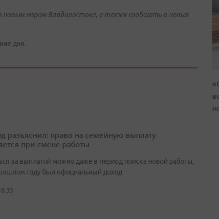
ат новым мэром Владивостока, а также сообщать о новых
ние дня.
«
в
н
д разъяснил: право на семейную выплату
яется при смене работы
ься за выплатой можно даже в период поиска новой работы,
прошлом году был официальный доход
18:33