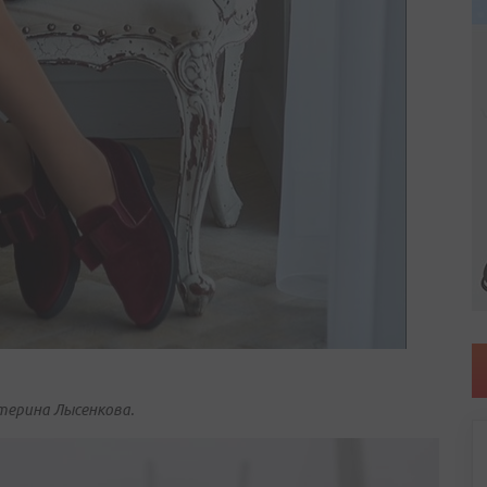
терина Лысенкова.