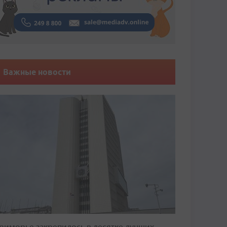
Важные новости
риморье закрепилось в десятке лучших