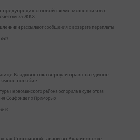
т предупредил о новой схеме мошенников с
счетом за ЖКХ
ленники рассылают сообщения о возврате переплаты
16:07
нице Владивостока вернули право на единое
ячное пособие
тура Первомайского района оспорила в суде отказ
ия Соцфонда по Приморью
20:19
жная Спортивной гавани во Владивостоке