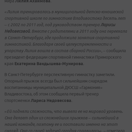
мира
Лилия Ахаимова
.
«Лилия тренировалась в муниципальной детско-юношеской
спортивной школе по гимнастике Владивостока десять лет
– с 2002 по 2011 год, под руководством тренера
Ларисы
Недовесовой
. Вместе с родителями в 2011 году она переехала
в Санкт-Петербург, где продолжила занятия спортивной
гимнастикой. Благодаря своей целеустремленности и
упорству Лилия вошла в состав сборной России»,
– сообщила
президент федерации спортивной гимнастики Приморского
края
Екатерина Вандышева-Мунирова
.
В Санкт-Петербурге перспективную гимнастку заметили.
Опорный прыжок всегда был сильнейшим снарядом
воспитанницы муниципальной ДЮСШ «Гармония»
Владивостока, об этом сообщила первый тренер
спортсменки
Лариса Недовесова
.
«Ей подняли сложность, что вывело ее на мировой уровень.
Она делает один из сложнейших прыжков – сильнейший в
нашей команде, поэтому ее и поставили именно на этот
снаряд. Она со своей задачей сегодня справилась»,
– отметила