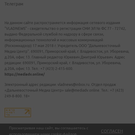
Телеграм
На данном сайте распространяется информация сетевого издания
"VLADNEWS" - свидетельство о регистрации СМИ ЭЛ № ФС 77 - 72742,
выдано Федеральной службой по надзору в сфере связи,
информационных технологий и массовых коммуникаций
(Роскомнадзор) 17 мая 2018 г. Учредитель ООО "Дальневосточный
Медиа Центр". 690091, Приморский край, г. Владивосток, ул. Уборевича,
д.20А, офис 13. Главный редактор Юркевич Дмитрий Юрьевич. Адрес
редакции: 690091, Приморский край, г. Владивосток, ул. Уборевича,
д.20А, офис 13. Тел.: +7 (423) 2-415-600.
https://mediadv.online/
Электронный адрес редакции: vladnews@inbox.ru. Отдел продаж
«Дальневосточный Медиа Центр» sale@mediadv.online. Тел.: +7 (423)
249-8-800. 18+
Просматривая наш сайт, вы соглашаетесь с
СОГЛАСЕН
использованием нами
cookie-файлов
.