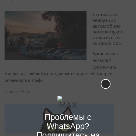
Стоимость
эвакуации
автомобиля
можно будет
оплатить со
скидкой 50%
Законопроект
позволит
сэкономить
миллиарды рублей и стимулирует водителей быстрее
оплачивать штрафы
сегодня, 06:24
Проблемы с
WhatsApp?
Подпишитесь на