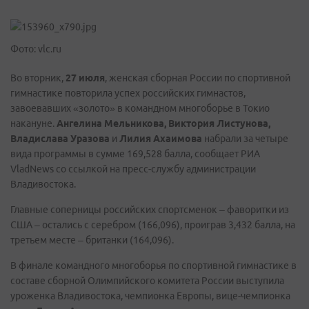
Фото: vlc.ru
Во вторник,
27 июля
, женская сборная России по спортивной
гимнастике повторила успех российских гимнастов,
завоевавших «золото» в командном многоборье в Токио
накануне.
Ангелина Мельникова, Виктория Листунова,
Владислава Уразова
и
Лилия Ахаимова
набрали за четыре
вида программы в сумме 169,528 балла, сообщает РИА
VladNews со ссылкой на пресс-службу администрации
Владивостока.
Главные соперницы российских спортсменок – фаворитки из
США – остались с серебром (166,096), проиграв 3,432 балла, на
третьем месте – британки (164,096).
В финале командного многоборья по спортивной гимнастике в
составе сборной Олимпийского комитета России выступила
уроженка Владивостока, чемпионка Европы, вице-чемпионка