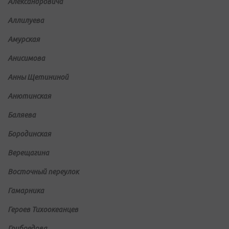
Александровича
Аллилуева
Амурская
Анисимова
Анны Щетининой
Анютинская
Баляева
Бородинская
Верещагина
Восточный переулок
Гамарника
Героев Тихоокеанцев
Грибоедова