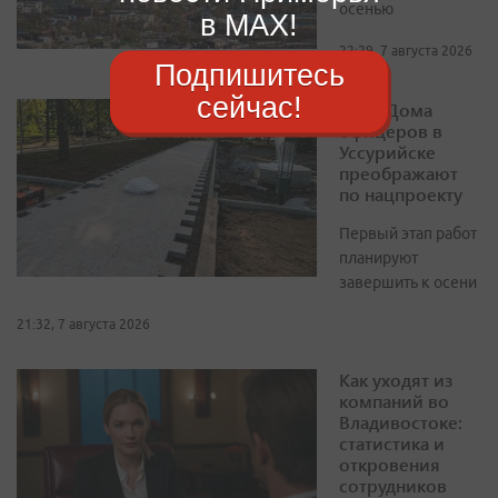
осенью
в MAX!
22:29, 7 августа 2026
Подпишитесь
сейчас!
Парк Дома
офицеров в
Уссурийске
преображают
по нацпроекту
Первый этап работ
планируют
завершить к осени
21:32, 7 августа 2026
Как уходят из
компаний во
Владивостоке:
статистика и
откровения
сотрудников