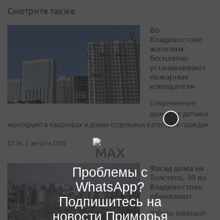
Смотрите также
Во
Владивостоке
жителям
бесплатно
устанавливают
пожарные
извещатели
Современные
дымовые датчики
монтируют в квартирах и домах отдельных категорий граждан
23:36, 7 августа 2026
Фасад дома на
Проблемы с
Толстого, 30 во
WhatsApp?
Владивостоке
обновляют
Подпишитесь на
новости Приморья
Работы завершат