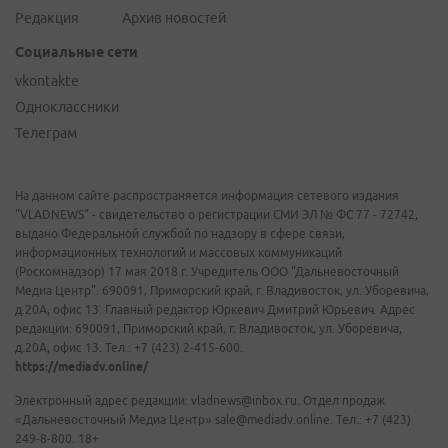
Редакция
Архив новостей
Социальные сети
vkontakte
Одноклассники
Телеграм
На данном сайте распространяется информация сетевого издания
"VLADNEWS" - свидетельство о регистрации СМИ ЭЛ № ФС 77 - 72742,
выдано Федеральной службой по надзору в сфере связи,
информационных технологий и массовых коммуникаций
(Роскомнадзор) 17 мая 2018 г. Учредитель ООО "Дальневосточный
Медиа Центр". 690091, Приморский край, г. Владивосток, ул. Уборевича,
д.20А, офис 13. Главный редактор Юркевич Дмитрий Юрьевич. Адрес
редакции: 690091, Приморский край, г. Владивосток, ул. Уборевича,
д.20А, офис 13. Тел.: +7 (423) 2-415-600.
https://mediadv.online/
Электронный адрес редакции: vladnews@inbox.ru. Отдел продаж
«Дальневосточный Медиа Центр» sale@mediadv.online. Тел.: +7 (423)
249-8-800. 18+