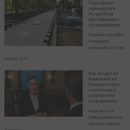
Парк Дома
офицеров в
Уссурийске
преображают
по нацпроекту
Первый этап работ
планируют
завершить к осени
сегодня, 21:32
Как уходят из
компаний во
Владивостоке:
статистика и
откровения
сотрудников
Чаще всего о
планах уволиться
заранее говорят