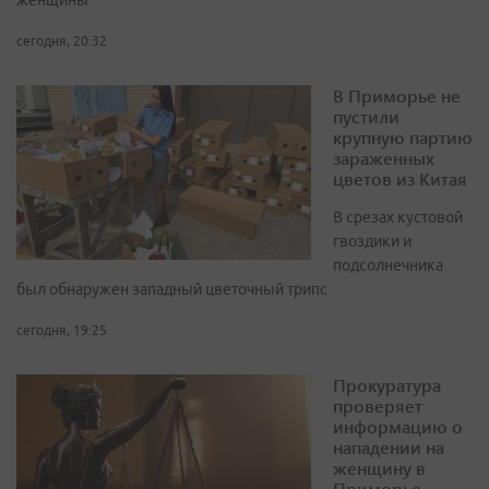
женщины
сегодня, 20:32
В Приморье не
пустили
крупную партию
зараженных
цветов из Китая
В срезах кустовой
гвоздики и
подсолнечника
был обнаружен западный цветочный трипс
сегодня, 19:25
Прокуратура
проверяет
информацию о
нападении на
женщину в
Приморье