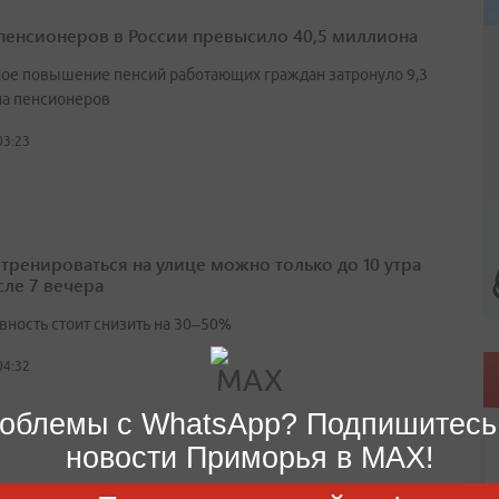
пенсионеров в России превысило 40,5 миллиона
ое повышение пенсий работающих граждан затронуло 9,3
а пенсионеров
03:23
 тренироваться на улице можно только до 10 утра
сле 7 вечера
вность стоит снизить на 30–50%
04:32
облемы с WhatsApp? Подпишитесь
новости Приморья в MAX!
ка сна и сидячий образ жизни повышают риск