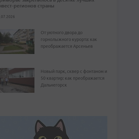
нвест-регионов страны
.07.2026
От уютного двора до
горнолыжного курорта: как
преображается Арсеньев
Новый парк, сквер с фонтаном и
50 квартир: как преображается
Дальнегорск