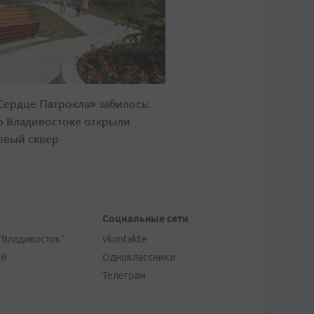
Сердце Патрокла» забилось:
о Владивостоке открыли
овый сквер
Социальные сети
"Владивосток"
vkontakte
ей
Одноклассники
Телеграм