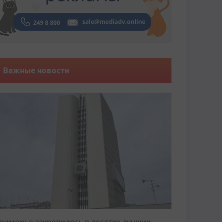
Важные новости
риморье закрепилось в десятке лучших