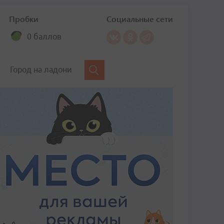
Пробки
Социальные сети
0 баллов
Город на ладони