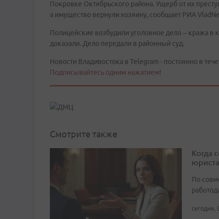
Покровке Октябрьского района. Ущерб от их престу
а имущество вернули хозяину, сообщает РИА VladN
Полицейские возбудили уголовное дело – кража в 
доказали. Дело передали в районный суд.
Новости Владивостока в Telegram - постоянно в тече
Подписывайтесь одним нажатием!
Смотрите также
Когда 
юрист
По совм
работода
сегодня, 