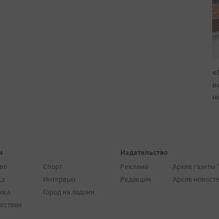
«
в
н
и
Издательство
во
Спорт
Реклама
Архив газеты 
ка
Интервью
Редакция
Архив новост
ика
Город на ладони
ествия