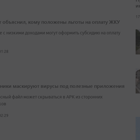
и
17
т объяснил, кому положены льготы на оплату ЖКУ
е с низкими доходами могут оформить субсидию на оплату
01:28
ики маскируют вирусы под полезные приложения
сный файл может скрываться в APK из сторонних
ков
02:29