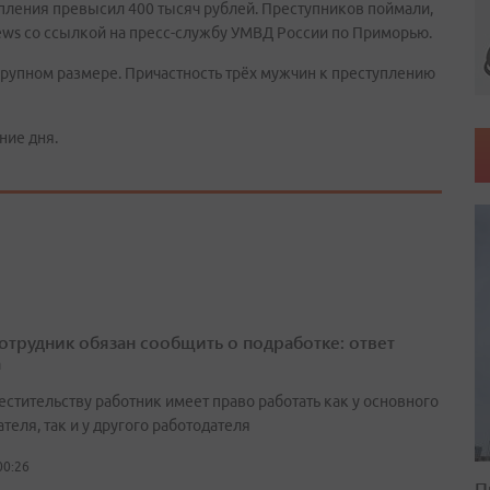
пления превысил 400 тысяч рублей. Преступников поймали,
ews со ссылкой на пресс-службу УМВД России по Приморью.
крупном размере. Причастность трёх мужчин к преступлению
ние дня.
сотрудник обязан сообщить о подработке: ответ
а
естительству работник имеет право работать как у основного
теля, так и у другого работодателя
00:26
П