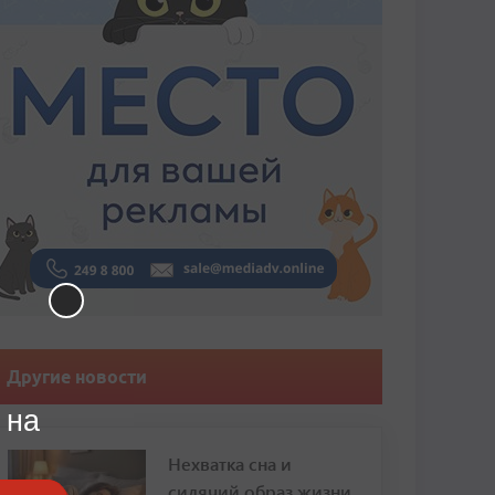
Другие новости
 на
Нехватка сна и
сидячий образ жизни