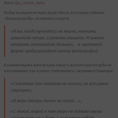
Фото:
dps_control_dalas
Рыбак вытащил из моря акулу. Место, в котором поймали
«большую рыбу», оставили в секрете.
«А вы, когда купаетесь на морях, ножками
шевелите лучше, и ручками машите. И пьяные
вечерами заплывайте дальше», - в шутливой
форме предупреждает автор фотографий.
В комментариях жители края пишут о жуткой красоте добычи
и вспоминают, как и ранее сталкивались с акулами в Приморье.
«Сельдевая для человека не опасна, но все равно
страшно»;
«В море теперь точно ни ногой…»;
«С такой жарой к нам скоро не только акулы
приплывут, но и фугу, и еще какая-нибудь