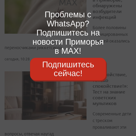
обнаружены
возбудители
Проблемы с
инфекций
WhatsApp?
Более половины
Подпишитесь на
инфицированных
новости Приморья
клещей оказались
переносчиками риккетсиоза
в MAX!
сегодня, 10:28
Подпишитесь
сейчас!
«Спокойствие,
только
спокойствие!»:
Тест на знание
советских
мультиков
Современные дети
с треском
проваливают эти
вопросы, отвечая наугад