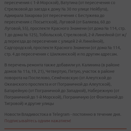
пересечения с 1-й Морской), Ватутина (от пересечения со
Стрелковой до заезда к дому № 30 по улице Нейбута),
Адмирала Захарова (от пересечения с Бестужева до
пересечения с Посьетской), Луговой (от Баляева, 60 до
Луговой, 55), проспекте Красного Знамени (от дома № 114, стр.
1 до дома № 125), Тобольской, Стрелковой, 2-й Линейной (от ж/
д переезда до пересечения с улицей 2-й Линейной),
Садгородской, проспекте Красного Знамени (от дома № 114,
стр. 4 до пересечения с Шилкинской) и по другим адресам.
В перечень ремонта также добавили ул. Калинина (в районе
домов № 11а, 19, 21), Четвертую, Пятую, участок в районе
поворота на Поспелово, Семёновскую (от Алеутской до
Океанского проспекта и от Пограничной до Алеутской),
Батарейную (от Пограничной до Западной), Набережную (от
Пограничной до 1-й Морской), Пограничную (от Фонтанной до
Тигровой) и другие улицы
Новости Владивостока в Telegram - постоянно в течение дня.
Подписывайтесь одним нажатием!