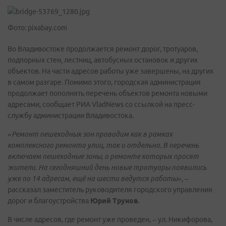
Фото: pixabay.com
Во Владивостоке продолжается ремонт дорог, тротуаров,
подпорных стен, лестниц, автобусных остановок и других
объектов. На части адресов работы уже завершены, на других
в самом разгаре. Помимо этого, городская администрация
продолжает пополнять перечень объектов ремонта новыми
адресами, сообщает РИА VladNews со ссылкой на пресс-
службу администрации Владивостока.
«Ремонт пешеходных зон проводим как в рамках
комплексного ремонта улиц, так и отдельно. В перечень
включаем пешеходные зоны, о ремонте которых просят
жители. На сегодняшний день новые тротуары появились
уже по 14 адресам, ещё на шести ведутся работы»,
–
рассказал заместитель руководителя городского управления
дорог и благоустройства
Юрий Трунов.
В числе адресов, где ремонт уже проведен, – ул. Никифорова,