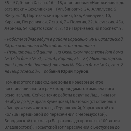
55 – 57, Героев Хасана, 16 – 18, от остановки «Новожилова» до
остановки «Сахалинская», Гульбиновича, 24, Аллилуева, 5,
Жигура, 48, Партизанский проспект, 58в, Аллилуева, 10,
Карская, Пограничная, 7 стр. 4, 7 – Пологая, 22, Алеутская, 45а,
Леонова, 54, Саратовская, 6, 8, 10 и Партизанский проспект, 9.
«Работы сейчас ведут в районе Борисенко, 98 и Сахалинской,
38, от остановки «Можайская» до остановки
«Перинатальный центр», на Океанском проспекте (от дома
№ 37 до дома № 75, стр. 4), Кирова, 25 – 27, Магнитогорской
(от Кирова до Чкалова), от дома № 55а до дома № 51, стр. 2
на Некрасовской»,
– добавил
Юрий Трунов
.
Помимо этого пешеходные зоны в краевом центре
восстанавливают и в рамках проводимого комплексного
ремонта улиц. Сейчас такие работы ведут на Ладыгина (от
Нейбута до Адмирала Кузнецова), Окатовой (от остановки
«Запорожская» до кольца Терешковой), Харьковской (от
кольца Терешковой до пересечения с Черемуховой),
Бородинской (от кольца Багратиона до проспекта 100-летия
Владивостока), Посьетской (от пересечения с Бестужева до