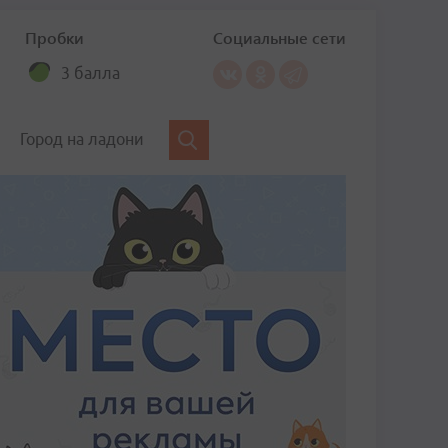
Пробки
Социальные сети
3 балла
Город на ладони