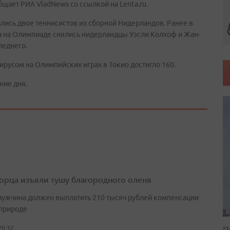
щает РИА VladNews со ссылкой на Lenta.ru.
лись двое теннисистов из сборной Нидерландов. Ранее в
ра на Олимпиаде снялись нидерландцы Уэсли Колхоф и Жан-
леднего.
русом на Олимпийских играх в Токио достигло 160.
ние дня.
орца изъяли тушу благородного оленя
мужчина должен выплатить 210 тысяч рублей компенсации
природе
П
20:32