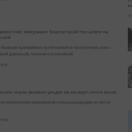
и
17
дивостоке завершают благоустройство аллеи на
ской
е бывших трамвайных путей появится прогулочная зона с
ной дорожкой, газоном и остановкой
19:47
ское зерно активно уходит на экспорт: итоги июля
м покупателем приморской сельхозпродукции остается
19:24