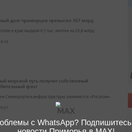
ный долг приморцев превысил 367 млрд
артале в крае выдали 4,1 тыс. ипотек на 20,8 млрд
18:14
ый морской путь получит собственный
убительный флот
ем Севморпути и инфраструктуры занимается «Росатом»
20:07
облемы с WhatsApp? Подпишитесь
новости Приморья в MAX!