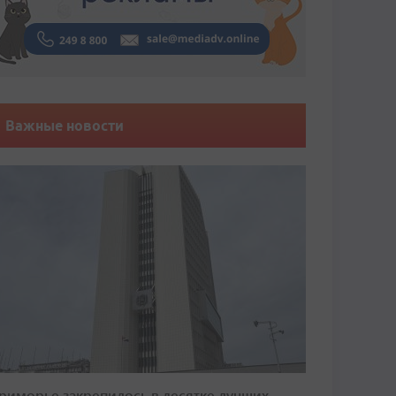
Важные новости
риморье закрепилось в десятке лучших