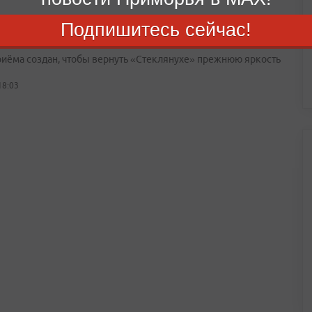
 из Владивостока собирает стекло для
Подпишитесь сейчас!
новления бухты Стеклянной
риёма создан, чтобы вернуть «Стеклянухе» прежнюю яркость
18:03