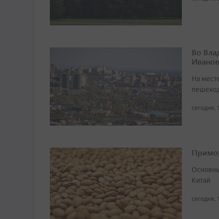
Во Вла
Иванов
На мест
пешеход
сегодня, 
Примор
Основны
Китай
сегодня, 