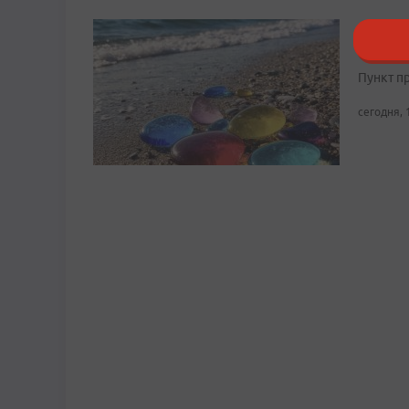
Блогер
восста
Пункт п
сегодня, 