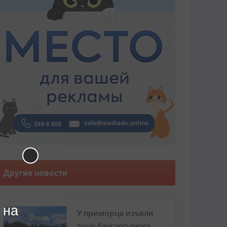
Другие новости
 на
У приморца изъяли
тушу благородного