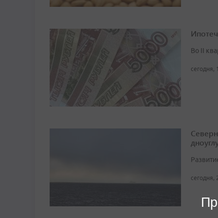
Ипотеч
Во II кв
сегодня, 
Северн
дноугл
Развити
сегодня, 
Пр