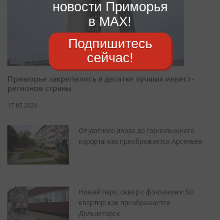
новости Приморья
в MAX!
Подпишитесь
сейчас!
Приморье закрепилось в десятке лучших инвест-
регионов страны
17.07.2026
От уютного двора до горнолыжного
курорта: как преображается Арсеньев
Новый парк, сквер с фонтаном и 50
квартир: как преображается
Дальнегорск