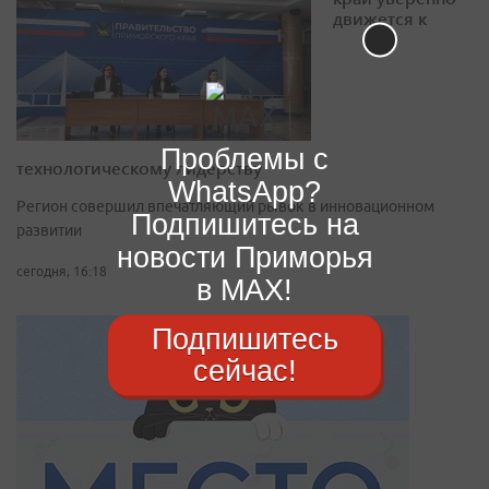
движется к
Проблемы с
технологическому лидерству
WhatsApp?
Регион совершил впечатляющий рывок в инновационном
Подпишитесь на
развитии
новости Приморья
сегодня, 16:18
в MAX!
Подпишитесь
сейчас!