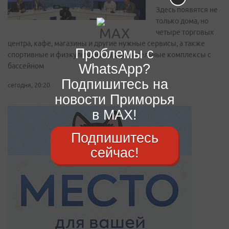
Здесь появятся не
только дома, но
четыре торговых
центра, кафе, магазины и другие нужные сервисы, а также
Проблемы с
спортивные и физкультурно-оздоровительные комплексы с
WhatsApp?
бассейном
Подпишитесь на
сегодня, 20:20
новости Приморья
в MAX!
Подпишитесь
сейчас!