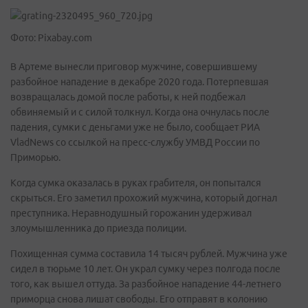
Фото: Pixabay.com
В Артеме вынесли приговор мужчине, совершившему
разбойное нападение в декабре 2020 года. Потерпевшая
возвращалась домой после работы, к ней подбежал
обвиняемый и с силой толкнул. Когда она очнулась после
падения, сумки с деньгами уже не было, сообщает РИА
VladNews со ссылкой на пресс-службу УМВД России по
Приморью.
Когда сумка оказалась в руках грабителя, он попытался
скрыться. Его заметил прохожий мужчина, который догнал
преступника. Неравнодушный горожанин удерживал
злоумышленника до приезда полиции.
Похищенная сумма составила 14 тысяч рублей. Мужчина уже
сидел в тюрьме 10 лет. Он украл сумку через полгода после
того, как вышел оттуда. За разбойное нападение 44-летнего
приморца снова лишат свободы. Его отправят в колонию