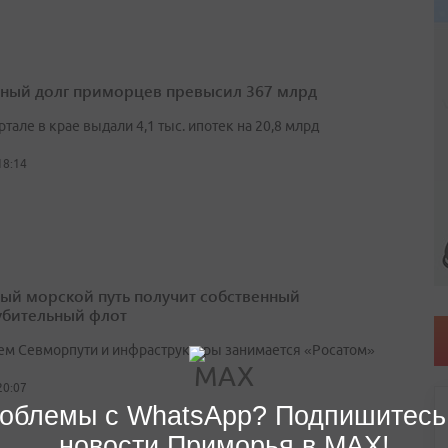
ный долг приморцев превысил 367 млрд
артале в крае выдали 4,1 тыс. ипотек на 20,8 млрд
18:14
ый морской путь получит собственный
убительный флот
ем Севморпути и инфраструктуры занимается «Росатом»
20:07
облемы с WhatsApp? Подпишитесь
новости Приморья в MAX!