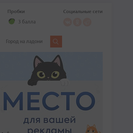
Пробки
Социальные сети
3 балла
Город на ладони