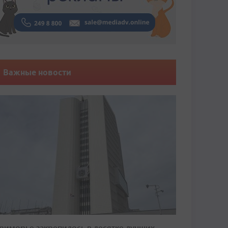
Важные новости
риморье закрепилось в десятке лучших