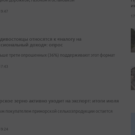
ной дорожкой, газоном и остановкой
и
19:47
17
адивостокцы относятся к «налогу на
сиональный доход»: опрос
льше трети опрошенных (36%) поддерживают этот формат
17:43
ское зерно активно уходит на экспорт: итоги июля
м покупателем приморской сельхозпродукции остается
19:24