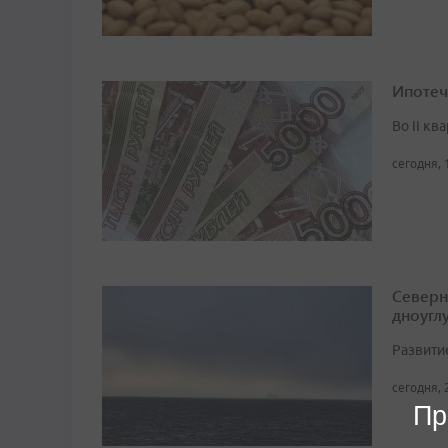
Ипотеч
Во II кв
сегодня, 
Северн
дноугл
Развити
сегодня, 
Пр