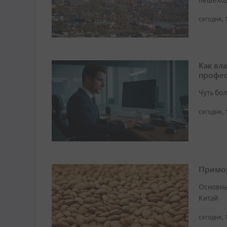
пешеход
сегодня, 
Как вл
профес
Чуть бо
сегодня, 
Примор
Основны
Китай
сегодня, 