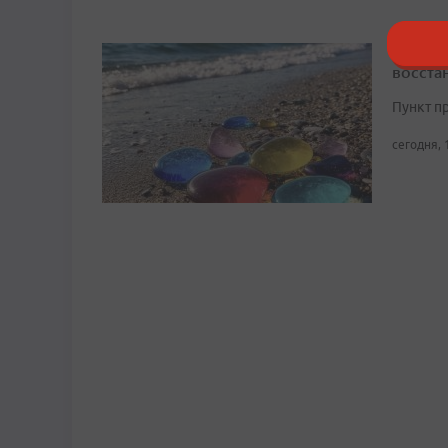
Блогер
восста
Пункт п
сегодня, 