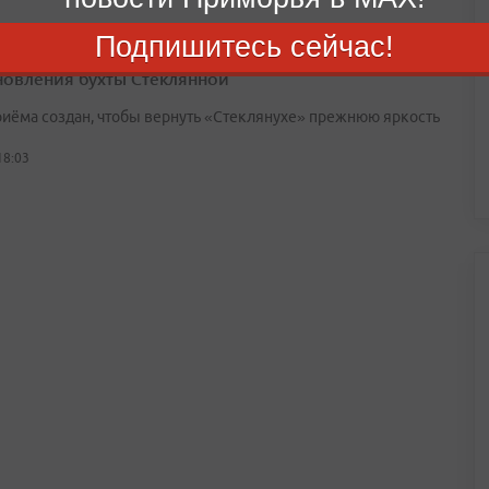
Подпишитесь сейчас!
 из Владивостока собирает стекло для
новления бухты Стеклянной
риёма создан, чтобы вернуть «Стеклянухе» прежнюю яркость
18:03