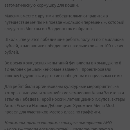
автоматическую кормушку для кошки.
Максим вместе с другими победителями отправится в
путешествие мечты на поезде «Большой перемены», который
следует из Москвы во Владивосток и обратно.
Школы, где учатся победившие ребята, получат по 2 миллиона
рублей, а наставники победивших школьников – по 100 тысяч
рублей.
Во время конкурсных испытаний финалисты в командах по 8-
12 человек решали кейсовые задания – проектировали
«школу будущего» и детские сообщества в социальных сетях.
Для ребят были организованы культурные мероприятия, на
которых выступали олимпийские чемпионки Алина Загитова и
Татьяна Лебедева, Герой России, летчик Дамир Юсупов, актеры
Антон Ескин и Наталья Дубовицкая. Художник Миша Most
провел для участников мастер-класс по граффити.
Напомним, организаторами конкурса выступают АНО
«Россия – страна возможностей», Роспатриотцентр и