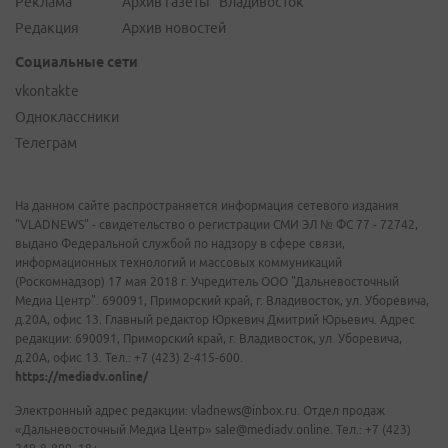
Реклама
Архив газеты "Владивосток"
Редакция
Архив новостей
Социальные сети
vkontakte
Одноклассники
Телеграм
На данном сайте распространяется информация сетевого издания
"VLADNEWS" - свидетельство о регистрации СМИ ЭЛ № ФС 77 - 72742,
выдано Федеральной службой по надзору в сфере связи,
информационных технологий и массовых коммуникаций
(Роскомнадзор) 17 мая 2018 г. Учредитель ООО "Дальневосточный
Медиа Центр". 690091, Приморский край, г. Владивосток, ул. Уборевича,
д.20А, офис 13. Главный редактор Юркевич Дмитрий Юрьевич. Адрес
редакции: 690091, Приморский край, г. Владивосток, ул. Уборевича,
д.20А, офис 13. Тел.: +7 (423) 2-415-600.
https://mediadv.online/
Электронный адрес редакции: vladnews@inbox.ru. Отдел продаж
«Дальневосточный Медиа Центр» sale@mediadv.online. Тел.: +7 (423)