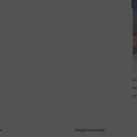
2
«
в
н
и
Издательство