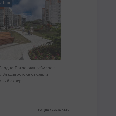
0 фото
Сердце Патрокла» забилось:
о Владивостоке открыли
овый сквер
Социальные сети