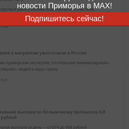
новости Приморья в MAX!
родолжат работу восемь педиатрических участков,
чный и процедурный кабинеты
Подпишитесь сейчас!
15:08
ания к мигрантам ужесточили в России
ию приморских экспертов, это позволит минимизировать
«лишних» людей в нашу страну
15:21
альная выплата по больничному превысила 6,8
 рублей
ьная выплата за день — от 874 до 968 рублей