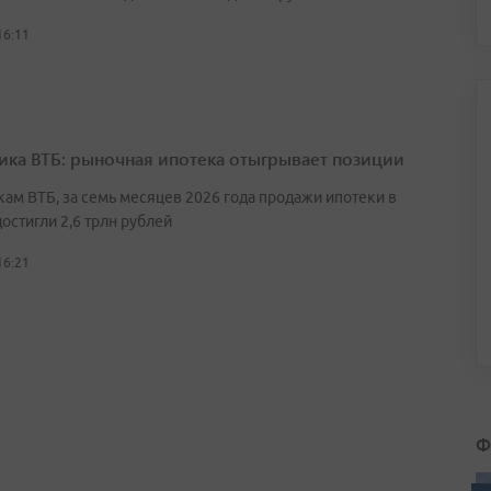
16:11
ика ВТБ: рыночная ипотека отыгрывает позиции
кам ВТБ, за семь месяцев 2026 года продажи ипотеки в
остигли 2,6 трлн рублей
16:21
Ф