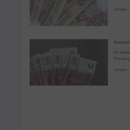
сегодня, 
Аналит
По оцен
России д
сегодня, 