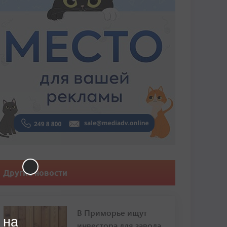
Другие новости
В Приморье ищут
 на
инвестора для завода