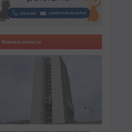
Важные новости
риморье закрепилось в десятке лучших