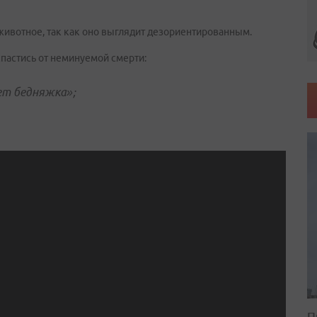
животное, так как оно выглядит дезориентированным.
спастись от неминуемой смерти:
ает бедняжка»;
П