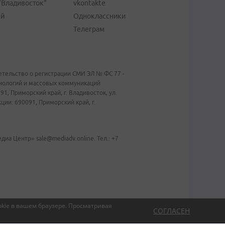
"Владивосток"
vkontakte
ей
Одноклассники
Телеграм
тельство о регистрации СМИ ЭЛ № ФС 77 -
хнологий и массовых коммуникаций
1, Приморский край, г. Владивосток, ул.
ии: 690091, Приморский край, г.
иа Центр» sale@mediadv.online. Тел.: +7
kie в вашем браузере.
Просматривая
СОГЛАСЕН