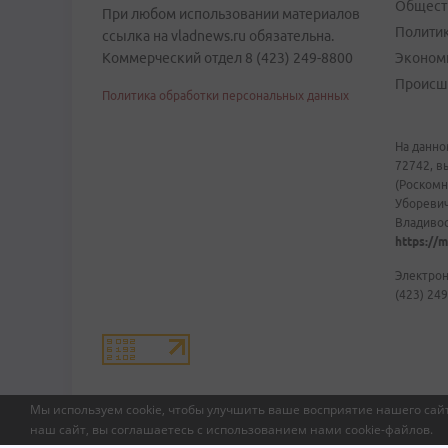
Общест
При любом использовании материалов
Полити
ссылка на vladnews.ru обязательна.
Коммерческий отдел 8 (423) 249-8800
Эконом
Происш
Политика обработки персональных данных
На данно
72742, в
(Роскомн
Уборевич
Владивост
https://m
Электрон
(423) 249
Мы используем cookie, чтобы улучшить ваше восприятие нашего сайт
наш сайт, вы соглашаетесь с использованием нами
cookie-файлов
.