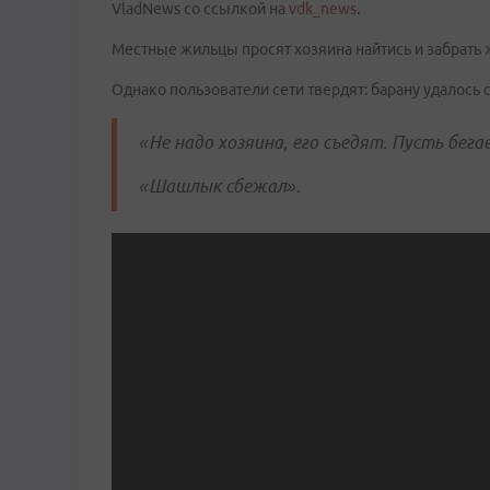
VladNews со ссылкой на
vdk_news
.
Местные жильцы просят хозяина найтись и забрать 
Однако пользователи сети твердят: барану удалось 
«Не надо хозяина, его съедят. Пусть бег
«Шашлык сбежал».