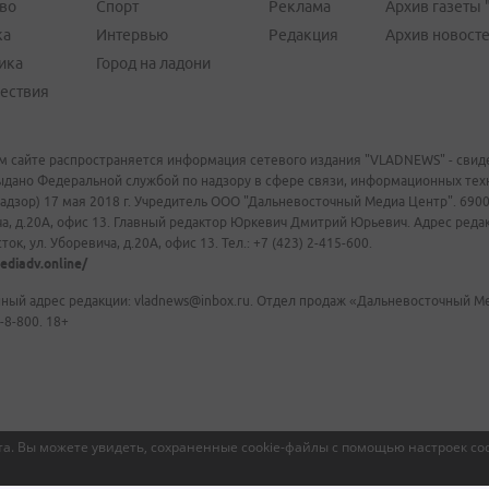
во
Спорт
Реклама
Архив газеты 
ка
Интервью
Редакция
Архив новост
ика
Город на ладони
ествия
м сайте распространяется информация сетевого издания "VLADNEWS" - свиде
ыдано Федеральной службой по надзору в сфере связи, информационных те
адзор) 17 мая 2018 г. Учредитель ООО "Дальневосточный Медиа Центр". 69009
а, д.20А, офис 13. Главный редактор Юркевич Дмитрий Юрьевич. Адрес редакц
ок, ул. Уборевича, д.20А, офис 13. Тел.: +7 (423) 2-415-600.
ediadv.online/
ный адрес редакции: vladnews@inbox.ru. Отдел продаж «Дальневосточный Мед
-8-800. 18+
а. Вы можете увидеть, сохраненные cookie-файлы с помощью настроек coo