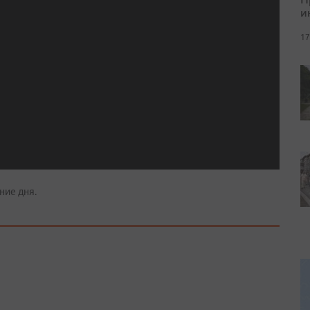
и
17
ние дня.