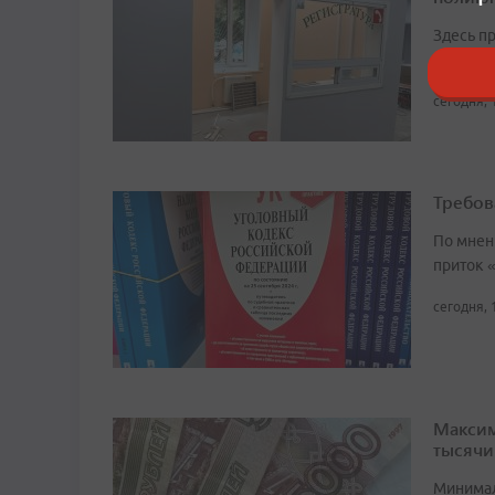
Здесь п
прививо
сегодня, 
Требов
По мнен
приток 
сегодня, 
Максим
тысячи
Минимал