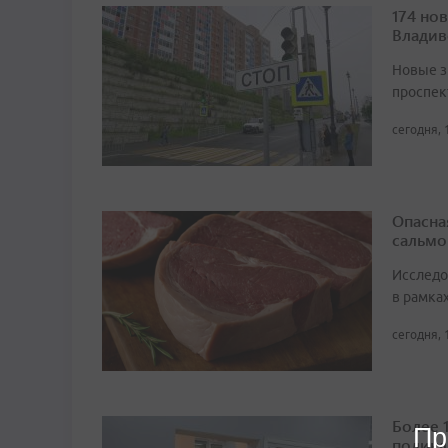
174 но
Владив
Новые з
проспек
сегодня, 
Опасна
сальмо
Исследо
в рамка
сегодня, 
Более 
Пр
поликл