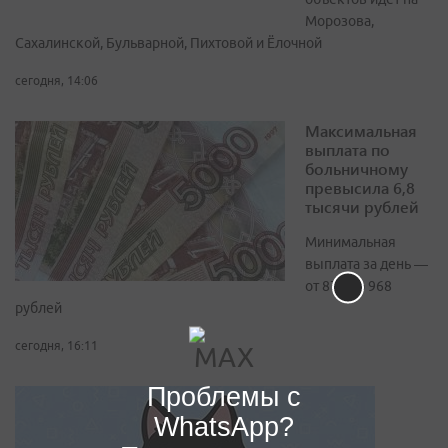
Морозова,
Сахалинской, Бульварной, Пихтовой и Ёлочной
сегодня, 14:06
Максимальная
выплата по
больничному
превысила 6,8
тысячи рублей
Минимальная
выплата за день —
от 874 до 968
рублей
сегодня, 16:11
Проблемы с
WhatsApp?