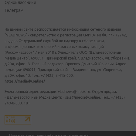
Одноклассники
Телеграм
На данном сайте распространяется информация сетевого издания
"VLADNEWS" - свидетельство о регистрации СМИ ЭЛ № ФС 77 - 72742,
выдано Федеральной службой по надзору в сфере связи,
информационных технологий и массовых коммуникаций
(Роскомнадзор) 17 мая 2018 г. Учредитель ООО "Дальневосточный
Медиа Центр". 690091, Приморский край, г. Владивосток, ул. Уборевича,
д.20А, офис 13. Главный редактор Юркевич Дмитрий Юрьевич. Адрес
редакции: 690091, Приморский край, г. Владивосток, ул. Уборевича,
д.20А, офис 13. Тел.: +7 (423) 2-415-600.
https://mediadv.online/
Электронный адрес редакции: vladnews@inbox.ru. Отдел продаж
«Дальневосточный Медиа Центр» sale@mediadv.online. Тел.: +7 (423)
249-8-800. 18+
Просматривая наш сайт, вы соглашаетесь с