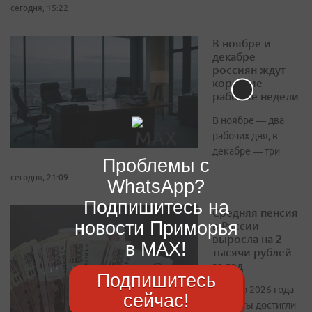
сегодня, 15:22
В ноябре и
декабре
россиян ждут
короткие
рабочие недели
В ноябре — два
рабочих дня, в
декабре — три
Проблемы с
сегодня, 21:09
WhatsApp?
Подпишитесь на
Средняя пенсия
новости Приморья
в России
выросла на 2
в MAX!
тысячи рублей
за год
Подпишитесь
К июлю 2026 года
сейчас!
выплаты достигли