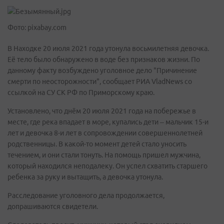
Фото: pixabay.com
В Находке 20 июля 2021 года утонула восьмилетняя девочка.
Её тело было обнаружено в воде без признаков жизни. По
данному факту возбуждено уголовное дело "Причинение
смерти по неосторожности", сообщает РИА VladNews со
ссылкой на СУ СК РФ по Приморскому краю.
Установлено, что днём 20 июля 2021 года на побережье в
месте, где река впадает в море, купались дети – мальчик 15-и
лет и девочка 8-и лет в сопровождении совершеннолетней
родственницы. В какой-то момент детей стало уносить
течением, и они стали тонуть. На помощь пришел мужчина,
который находился неподалеку. Он успел схватить старшего
ребенка за руку и вытащить, а девочка утонула.
Расследование уголовного дела продолжается,
допрашиваются свидетели.