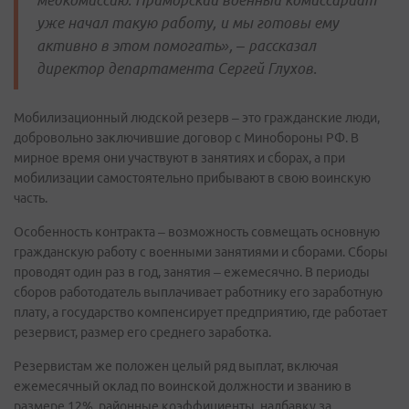
медкомиссию. Приморский военный комиссариат
уже начал такую работу, и мы готовы ему
активно в этом помогать», – рассказал
директор департамента Сергей Глухов.
Мобилизационный людской резерв – это гражданские люди,
добровольно заключившие договор с Минобороны РФ. В
мирное время они участвуют в занятиях и сборах, а при
мобилизации самостоятельно прибывают в свою воинскую
часть.
Особенность контракта – возможность совмещать основную
гражданскую работу с военными занятиями и сборами. Сборы
проводят один раз в год, занятия – ежемесячно. В периоды
сборов работодатель выплачивает работнику его заработную
плату, а государство компенсирует предприятию, где работает
резервист, размер его среднего заработка.
Резервистам же положен целый ряд выплат, включая
ежемесячный оклад по воинской должности и званию в
размере 12%, районные коэффициенты, надбавку за