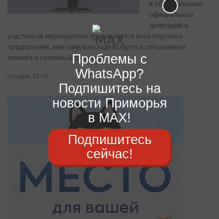
К обслуживанию
официальных
делегаций и
участников мероприятия привлекается весь персонал
предприятия, максимально задействуется специальная
Проблемы с
техника и наземный транспорт
WhatsApp?
сегодня, 12:15
Подпишитесь на
новости Приморья
в MAX!
Подпишитесь
сейчас!