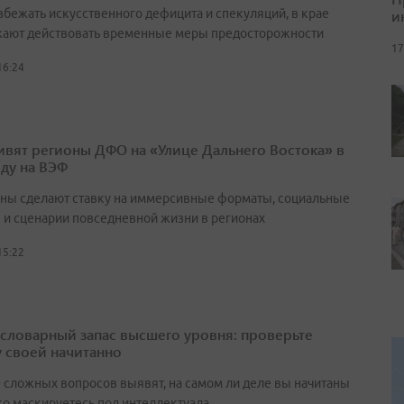
и
збежать искусственного дефицита и спекуляций, в крае
ают действовать временные меры предосторожности
17
16:24
ивят регионы ДФО на «Улице Дальнего Востока» в
оду на ВЭФ
ны сделают ставку на иммерсивные форматы, социальные
 и сценарии повседневной жизни в регионах
15:22
а словарный запас высшего уровня: проверьте
у своей начитанно
0 сложных вопросов выявят, на самом ли деле вы начитаны
ко маскируетесь под интеллектуала