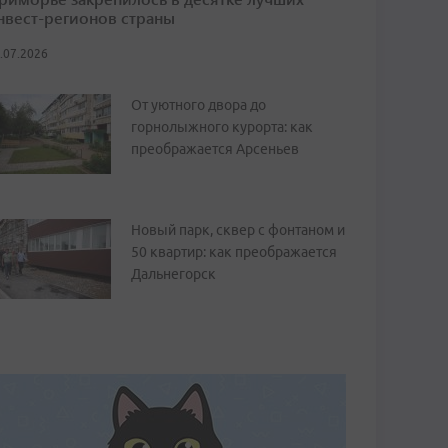
нвест-регионов страны
.07.2026
От уютного двора до
горнолыжного курорта: как
преображается Арсеньев
Новый парк, сквер с фонтаном и
50 квартир: как преображается
Дальнегорск