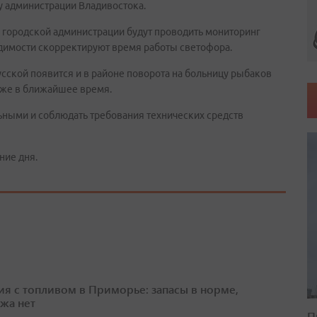
у администрации Владивостока.
ы городской администрации будут проводить мониторинг
одимости скорректируют время работы светофора.
усской появится и в районе поворота на больницу рыбаков
 уже в ближайшее время.
ными и соблюдать требования технических средств
ние дня.
ия с топливом в Приморье: запасы в норме,
жа нет
П