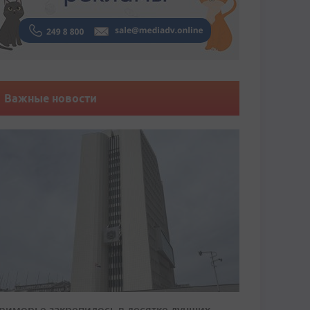
Важные новости
риморье закрепилось в десятке лучших