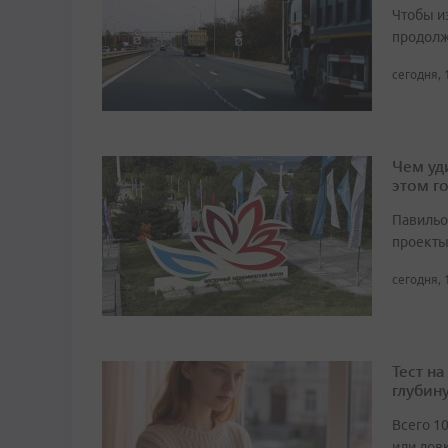
Чтобы и
продолж
сегодня, 
Чем уд
этом г
Павильо
проекты
сегодня, 
Тест н
глубин
Всего 1
или лов