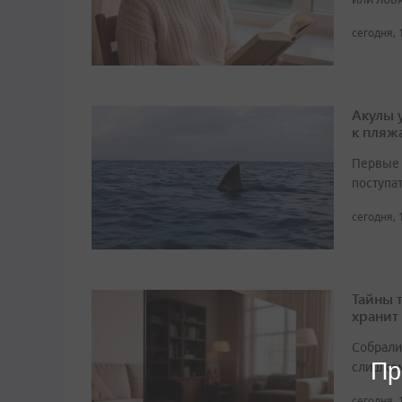
сегодня, 
Акулы 
к пляж
Первые 
поступа
сегодня, 
Тайны 
хранит
Собрали 
Пр
слишком
сегодня, 