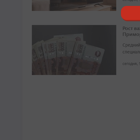
Рост в
Примор
Средний
специали
сегодня, 