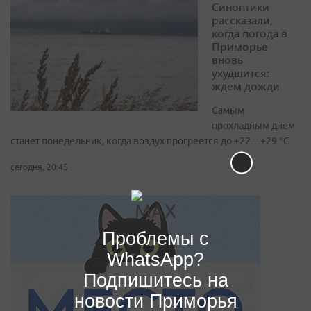
Синоптики
рассказали,
когда погода в
Приморье
вновь
ухудшится:
ждем дожди
Самым
прохладным днем
станет понедельник, когда воздух прогреется до +22…+29 °С
сегодня, 20:45
Проблемы с
WhatsApp?
Подпишитесь на
новости Приморья