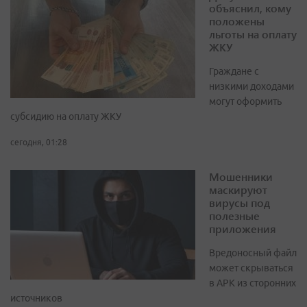
объяснил, кому
положены
льготы на оплату
ЖКУ
Граждане с
низкими доходами
могут оформить
субсидию на оплату ЖКУ
сегодня, 01:28
Мошенники
маскируют
вирусы под
полезные
приложения
Вредоносный файл
может скрываться
в APK из сторонних
источников