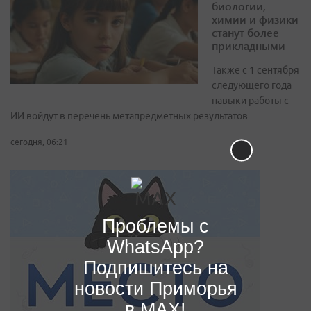
биологии,
химии и физики
станут более
прикладными
Также с 1 сентября
следующего года
навыки работы с
ИИ войдут в перечень метапредметных результатов
сегодня, 06:21
Проблемы с
WhatsApp?
Подпишитесь на
новости Приморья
в MAX!